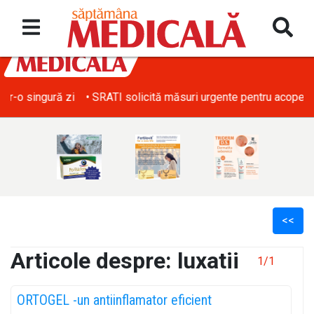
• SRATI solicită măsuri urgente pentru acoperirea deficitului d
<<
Articole despre: luxatii
1/1
l
ORTOGEL -un antiinflamator eficient