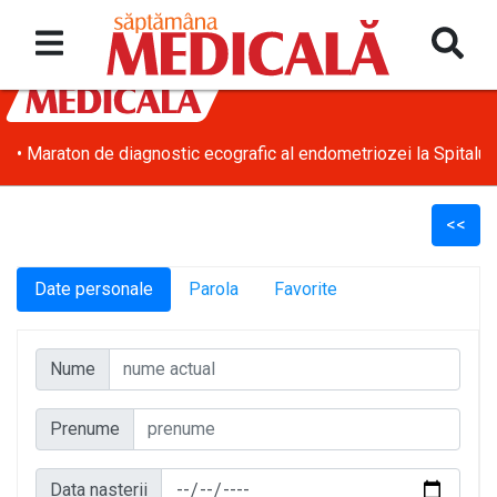
• Maraton de diagnostic ecografic al endometriozei la Spitalul
<<
Date personale
Parola
Favorite
l
Nume
Prenume
Data nasterii