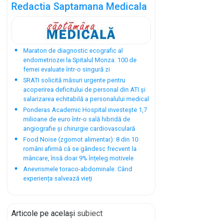
Redactia Saptamana Medicala
Maraton de diagnostic ecografic al
endometriozei la Spitalul Monza: 100 de
femei evaluate într-o singură zi
SRATI solicită măsuri urgente pentru
acoperirea deficitului de personal din ATI și
salarizarea echitabilă a personalului medical
Ponderas Academic Hospital investește 1,7
milioane de euro într-o sală hibridă de
angiografie și chirurgie cardiovasculară
Food Noise (zgomot alimentar): 8 din 10
români afirmă că se gândesc frecvent la
mâncare, însă doar 9% înțeleg motivele
Anevrismele toraco-abdominale. Când
experiența salvează vieți
Articole pe același
subiect