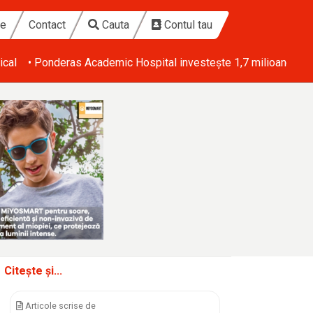
te
Contact
Cauta
Contul tau
ical
• Ponderas Academic Hospital investește 1,7 milioane de eu
Citește și...
Articole scrise de