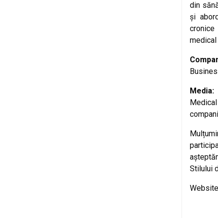
din săn
și abor
cronice
medical
Compani
Business
Media
Medica
compani
Mulțumi
particip
așteptă
Stilului 
Website