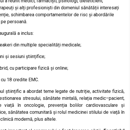
l a reunit medici, farmaciști, psihologi, dieteticieni,
rapeuți și alți profesioniști din domeniul sănătății interesați
nție, schimbarea comportamentelor de risc și abordările
 pe persoană.
augurală a inclus:
akeri din multiple specialități medicale;
i și sesiuni științifice;
brid, cu participare fizică și online;
e cu 18 credite EMC.
l științific a abordat teme legate de nutriție, activitate fizică,
stionarea stresului, sănătate mintală, relația medic–pacient,
de viață în oncologie, prevenția bolilor cardiovasculare și
ce, sănătatea comunitară și rolul medicinei stilului de viață în
 clinică modernă, plus altele.