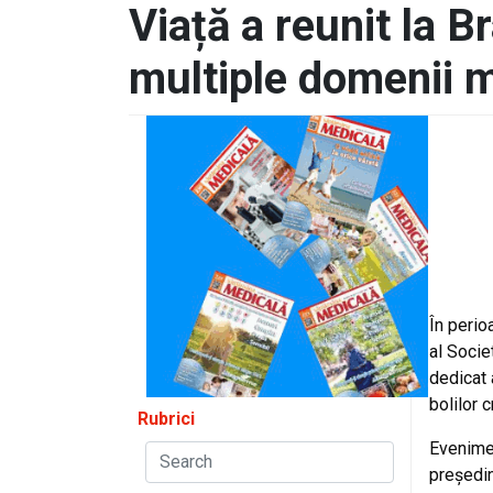
Viață a reunit la B
multiple domenii 
În perio
al Socie
dedicat 
bolilor c
Rubrici
Evenimen
președin