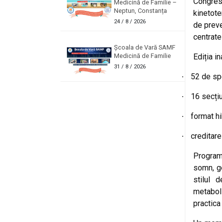
Congresu
Medicină de Familie –
Neptun, Constanța
kinetote
24
/ 8 / 2026
de preve
centrate
Școala de Vară SAMF
Ediția in
Medicină de Familie
31
/ 8 / 2026
52 de spe
·
16 secțiun
·
format hi
·
creditar
·
Programu
somn, ge
stilul 
metaboli
practica