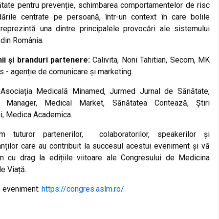
ătate pentru prevenție, schimbarea comportamentelor de risc
dările centrate pe persoană, într-un context în care bolile
 reprezintă una dintre principalele provocări ale sistemului
 din România.
i și branduri partenere:
Calivita, Noni Tahitian, Secom, MK
 - agenție de comunicare și marketing.
:
Asociația Medicală Minamed, Jurmed Jurnal de Sănătate,
l Manager, Medical Market, Sănătatea Contează, Știri
i, Medica Academica.
m tuturor partenerilor,
colaboratorilor, speakerilor și
anților care au contribuit la succesul acestui eveniment și vă
m cu drag la edițiile viitoare ale Congresului de Medicina
de Viață.
 eveniment:
https://congres.aslm.ro/