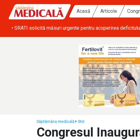
Acasă
Articole
Congr
ă zi
• SRATI solicită măsuri urgente pentru acoperirea deficitulu
Săptămâna medicală
Stiri
Congresul Inaugura