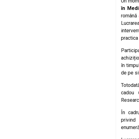
Un momen
în Medi
română s
Lucrarea
interven
practica
Partici
achiziți
în timpu
de pe si
Totodată
cadou u
Research
În cadr
privind
enumeră