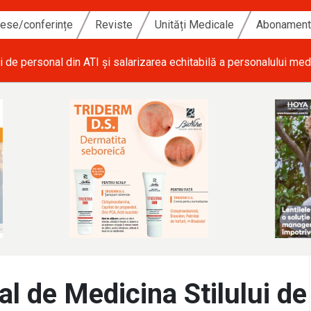
ese/conferințe
Reviste
Unități Medicale
Abonamen
i de personal din ATI și salarizarea echitabilă a personalului med
l de Medicina Stilului de