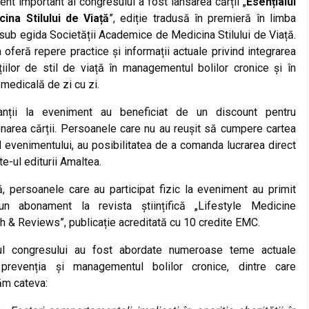
t important al congresului a fost lansarea cărții „
Esențialul
cina Stilului de Viață
”, ediție tradusă în premieră în limba
ub egida Societății Academice de Medicina Stilului de Viață.
 oferă repere practice și informații actuale privind integrarea
țiilor de stil de viață în managementul bolilor cronice și în
 medicală de zi cu zi.
panții la eveniment au beneficiat de un discount pentru
onarea cărții. Persoanele care nu au reușit să cumpere cartea
l evenimentului, au posibilitatea de a comanda lucrarea direct
te-ul editurii Amaltea.
, persoanele care au participat fizic la eveniment au primit
n abonament la revista științifică „Lifestyle Medicine
 & Reviews”, publicație acreditată cu 10 credite EMC.
ul congresului au fost abordate numeroase teme actuale
 prevenția și managementul bolilor cronice, dintre care
m cateva: