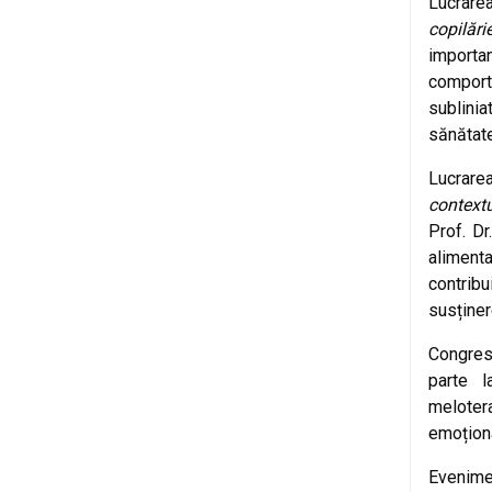
Lucrarea
copilări
importa
comporta
sublini
sănătate
Lucrarea
contextu
Prof. Dr
alimenta
contrib
susținer
Congresu
parte l
melotera
emoționa
Evenimen