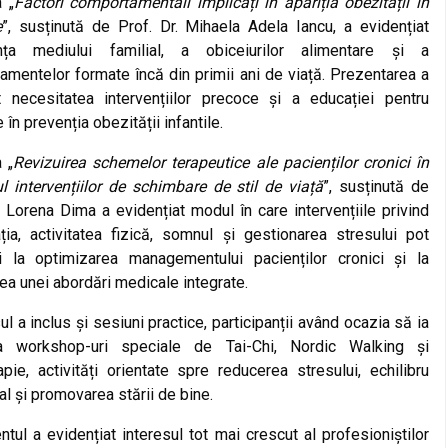
 „
Factori comportamentali implicați în apariția obezității în
e
”, susținută de Prof. Dr. Mihaela Adela Iancu, a evidențiat
nța mediului familial, a obiceiurilor alimentare și a
mentelor formate încă din primii ani de viață. Prezentarea a
at necesitatea intervențiilor precoce și a educației pentru
 în prevenția obezității infantile.
 „
Revizuirea schemelor terapeutice ale pacienților cronici în
l intervențiilor de schimbare de stil de viață
”, susținută de
. Lorena Dima a evidențiat modul în care intervențiile privind
ția, activitatea fizică, somnul și gestionarea stresului pot
ui la optimizarea managementului pacienților cronici și la
ea unei abordări medicale integrate.
l a inclus și sesiuni practice, participanții având ocazia să ia
a workshop-uri speciale de Tai-Chi, Nordic Walking și
pie, activități orientate spre reducerea stresului, echilibru
l și promovarea stării de bine.
tul a evidențiat interesul tot mai crescut al profesioniștilor