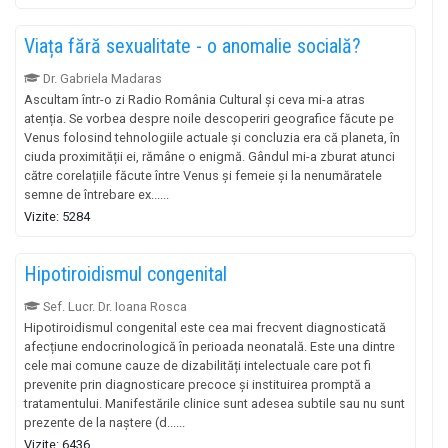
Viața fără sexualitate - o anomalie socială?
Dr. Gabriela Madaras
Ascultam într-o zi Radio România Cultural și ceva mi-a atras
atenția. Se vorbea despre noile descoperiri geografice făcute pe
Venus folosind tehnologiile actuale și concluzia era că planeta, în
ciuda proximității ei, rămâne o enigmă. Gândul mi-a zburat atunci
către corelațiile făcute între Venus și femeie și la nenumăratele
semne de întrebare ex......
Vizite: 5284
Hipotiroidismul congenital
Sef. Lucr. Dr. Ioana Rosca
Hipotiroidismul congenital este cea mai frecvent diagnosticată
afecțiune endocrinologică în perioada neonatală. Este una dintre
cele mai comune cauze de dizabilități intelectuale care pot fi
prevenite prin diagnosticare precoce și instituirea promptă a
tratamentului. Manifestările clinice sunt adesea subtile sau nu sunt
prezente de la naștere (d......
Vizite: 6436