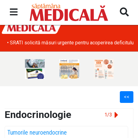
• SRATI solicită măsuri urgente pentru acoperirea deficitului d
<<
Endocrinologie
1/3
l
Tumorile neuroendocrine