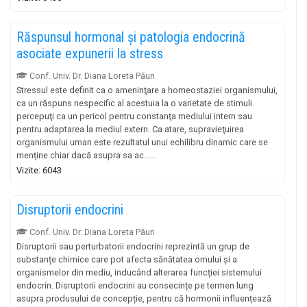
Răspunsul hormonal și patologia endocrină
asociate expunerii la stress
Conf. Univ. Dr. Diana Loreta Păun
Stressul este definit ca o ameninţare a homeostaziei organismului,
ca un răspuns nespecific al acestuia la o varietate de stimuli
percepuţi ca un pericol pentru constanţa mediului intern sau
pentru adaptarea la mediul extern. Ca atare, supravieţuirea
organismului uman este rezultatul unui echilibru dinamic care se
menține chiar dacă asupra sa ac......
Vizite: 6043
Disruptorii endocrini
Conf. Univ. Dr. Diana Loreta Păun
Disruptorii sau perturbatorii endocrini reprezintă un grup de
substanțe chimice care pot afecta sănătatea omului și a
organismelor din mediu, inducând alterarea funcției sistemului
endocrin. Disruptorii endocrini au consecințe pe termen lung
asupra produsului de concepție, pentru că hormonii influențează