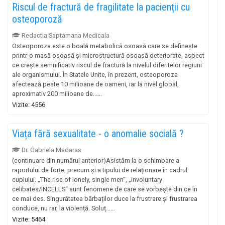
Riscul de fractură de fragilitate la pacienții cu
osteoporoză
Redactia Saptamana Medicala
Osteoporoza este o boală metabolică osoasă care se definește
printr-o masă osoasă și microstructură osoasă deteriorate, aspect
ce crește semnificativ riscul de fractură la nivelul diferitelor regiuni
ale organismului. În Statele Unite, în prezent, osteoporoza
afectează peste 10 milioane de oameni, iar la nivel global,
aproximativ 200 milioane de......
Vizite: 4556
Viața fără sexualitate - o anomalie socială ?
Dr. Gabriela Madaras
(continuare din numărul anterior)Asistăm la o schimbare a
raportului de forțe, precum și a tipului de relaționare în cadrul
cuplului. „The rise of lonely, single men“, „involuntary
celibates/INCELLS“ sunt fenomene de care se vorbește din ce în
ce mai des. Singurătatea bărbaților duce la frustrare și frustrarea
conduce, nu rar, la violență. Soluț......
Vizite: 5464