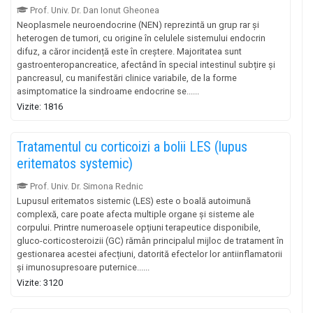
Prof. Univ. Dr. Dan Ionut Gheonea
Neoplasmele neuroendocrine (NEN) reprezintă un grup rar și
heterogen de tumori, cu origine în celulele sistemului endocrin
difuz, a căror incidență este în creștere. Majoritatea sunt
gastroenteropancreatice, afectând în special intestinul subțire și
pancreasul, cu manifestări clinice variabile, de la forme
asimptomatice la sindroame endocrine se......
Vizite: 1816
Tratamentul cu corticoizi a bolii LES (lupus
eritematos systemic)
Prof. Univ. Dr. Simona Rednic
Lupusul eritematos sistemic (LES) este o boală autoimună
complexă, care poate afecta multiple organe și sisteme ale
corpului. Printre numeroasele opțiuni terapeutice disponibile,
gluco-corticosteroizii (GC) rămân principalul mijloc de tratament în
gestionarea acestei afecțiuni, datorită efectelor lor antiinflamatorii
și imunosupresoare puternice......
Vizite: 3120