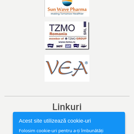
Linkuri
Ediția curentă
Acest site utilizează cookie-uri
Arhivă
Folosim cookie-uri pentru a-ți îmbunătăți