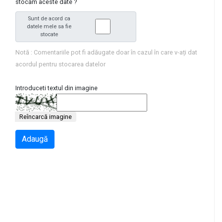
stocăm aceste date ?
Sunt de acord ca
datele mele sa fie
stocate
Notă : Comentariile pot fi adăugate doar în cazul în care v-ați dat
acordul pentru stocarea datelor
Introduceti textul din imagine
Reîncarcă imagine
Adaugă