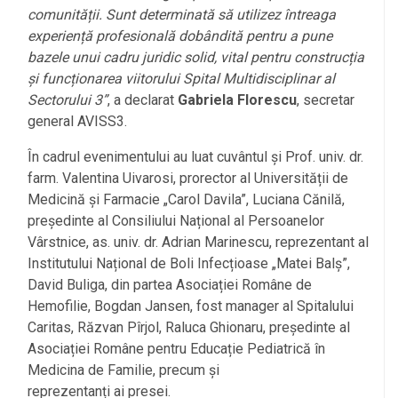
comunității. Sunt determinată să utilizez întreaga
experiență profesională dobândită pentru a pune
bazele unui cadru juridic solid, vital pentru construcția
și funcționarea viitorului Spital Multidisciplinar al
Sectorului 3”
, a declarat
Gabriela Florescu
, secretar
general AVISS3.
În cadrul evenimentului au luat cuvântul și Prof. univ. dr.
farm. Valentina Uivarosi, prorector al Universității de
Medicină și Farmacie „Carol Davila”, Luciana Cănilă,
președinte al Consiliului Național al Persoanelor
Vârstnice, as. univ. dr. Adrian Marinescu, reprezentant al
Institutului Național de Boli Infecțioase „Matei Balș”,
David Buliga, din partea Asociației Române de
Hemofilie, Bogdan Jansen, fost manager al Spitalului
Caritas, Răzvan Pîrjol, Raluca Ghionaru, președinte al
Asociației Române pentru Educație Pediatrică în
Medicina de Familie, precum și
reprezentanți ai presei.