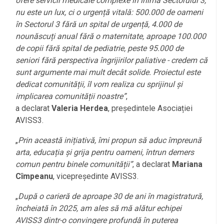
ofere servicii medicale complexe în inima Sectorului 3,
nu este un lux, ci o urgență vitală: 500.000 de oameni
în Sectorul 3 fără un spital de urgență, 4.000 de
nounăscuți anual fără o maternitate, aproape 100.000
de copii fără spital de pediatrie, peste 95.000 de
seniori fără perspectiva îngrijirilor paliative - credem că
sunt argumente mai mult decât solide. Proiectul este
dedicat comunității, îl vom realiza cu sprijinul și
implicarea comunității noastre”
,
a declarat
Valeria Herdea
, președintele Asociației
AVISS3.
„
Prin această inițiativă, îmi propun să aduc împreună
arta, educația și grija pentru oameni, întrun demers
comun pentru binele comunității”
, a declarat
Mariana
Cîmpeanu
, vicepreședinte AVISS3.
„
După o carieră de aproape 30 de ani în magistratură,
încheiată în 2025, am ales să mă alătur echipei
AVISS3 dintr-o convingere profundă în puterea