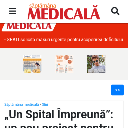
• SRATI solicită măsuri urgente pentru acoperirea deficitului d
<<
Săptămâna medicală
Stiri
„Un Spital Împreună”:
ș