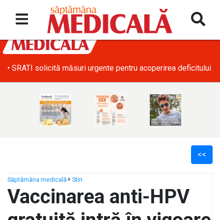
• SRATI solicită măsuri urgente pentru acoperirea deficitului d
<<
Săptămâna medicală
Stiri
Vaccinarea anti-HPV
ș