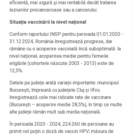
eficientă, mai sigură și mai rentabilă decât tratarea
leziunilor precanceroase sau a cancerului.
Situația vaccinării la nivel național
Conform raportului INSP pentru perioada 01.01.2020 -
31.12.2024, România înregistrează progrese, dar
rămâne cu o acoperire vaccinală încă suboptimală: la
nivel național, acoperirea medie pentru femeile
eligibile (cohortele născute 2003 - 2013) este de
12,5%.
Datele pe județe arată variații importante: municipiul
București, împreună cu județele Cluj și Ilfov,
înregistrează cele mai ridicate rate de vaccinare
(București – acoperire medie 28,5%), în timp ce multe
alte județe rămân mult sub media națională.
În perioada 2020 - 2024, 224.260 de persoane au
primit cel puțin o doză de vaccin HPV; măsura de