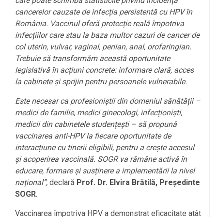
care poate schimba statisticile privind incidența
cancerelor cauzate de infecția persistentă cu HPV în
România. Vaccinul oferă protecție reală împotriva
infecțiilor care stau la baza multor cazuri de cancer de
col uterin, vulvar, vaginal, penian, anal, orofaringian.
Trebuie să transformăm această oportunitate
legislativă în acțiuni concrete: informare clară, acces
la cabinete și sprijin pentru persoanele vulnerabile.
Este necesar ca profesioniștii din domeniul sănătății –
medici de familie, medici ginecologi, infecționiști,
medicii din cabinetele studențești – să propună
vaccinarea anti-HPV la fiecare oportunitate de
interacțiune cu tinerii eligibili, pentru a crește accesul
și acoperirea vaccinală. SOGR va rămâne activă în
educare, formare și susținere a implementării la nivel
național”,
declară
Prof. Dr. Elvira Brătilă, Președinte
SOGR
.
Vaccinarea împotriva HPV a demonstrat eficacitate atât