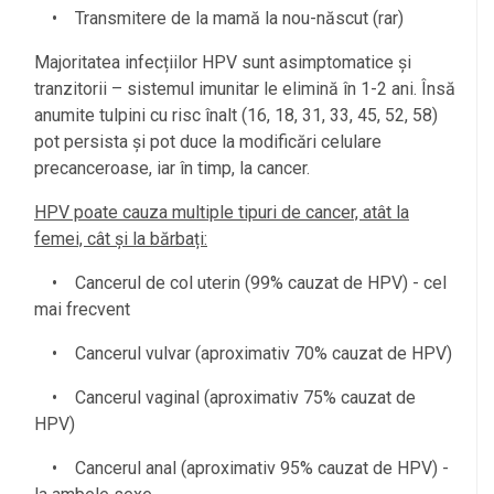
• Transmitere de la mamă la nou-născut (rar)
Majoritatea infecțiilor HPV sunt asimptomatice și
tranzitorii – sistemul imunitar le elimină în 1-2 ani. Însă
anumite tulpini cu risc înalt (16, 18, 31, 33, 45, 52, 58)
pot persista și pot duce la modificări celulare
precanceroase, iar în timp, la cancer.
HPV poate cauza multiple tipuri de cancer, atât la
femei, cât și la bărbați:
• Cancerul de col uterin (99% cauzat de HPV) - cel
mai frecvent
• Cancerul vulvar (aproximativ 70% cauzat de HPV)
• Cancerul vaginal (aproximativ 75% cauzat de
l
HPV)
• Cancerul anal (aproximativ 95% cauzat de HPV) -