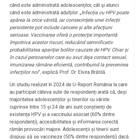
când este administrată adolescenților, cât şi atunci
când este administrată adulţilor. „
Infecția cu HPV poate
apărea la orice vârstă, iar consecințele unei infecții
persistente pot include cancere și alte afecțiuni
serioase. Vaccinarea oferă o protecție importantă
împotriva acestor riscuri, reducând semnificativ
probabilitatea apariției bolilor cauzate de HPV. Chiar și
în cazul persoanelor care au avut deja contact sexual,
imunizarea rămâne eficientă, contribuind la prevenirea
infecțiilor noi
”, explică Prof. Dr. Elvira Brătilă.
Un studiu realizat în 2024 de U-Report România la care
au participat câteva sute de respondenți arată că, deși
majoritatea adolescenților și tinerilor cu vârste
cuprinse între 15 și 24 de ani sunt conștienți de
existența HPV și a vaccinului asociat (60% dintre
respondenți), accesibilitatea și informarea corectă
rămân provocări majore. Adolescenții și tinerii sunt
dispuși să se vaccineze (50% dintre respondenți) dacă