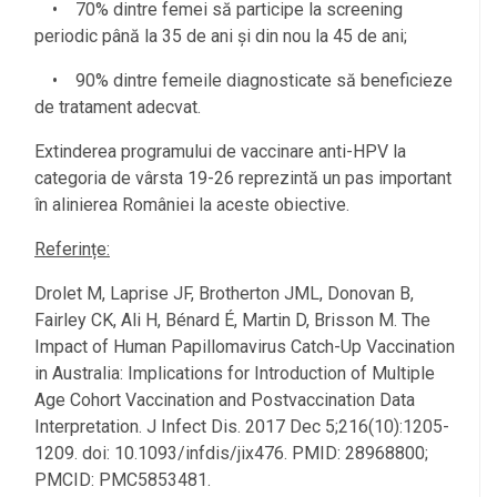
• 70% dintre femei să participe la screening
periodic până la 35 de ani și din nou la 45 de ani;
• 90% dintre femeile diagnosticate să beneficieze
de tratament adecvat.
Extinderea programului de vaccinare anti-HPV la
categoria de vârsta 19-26 reprezintă un pas important
în alinierea României la aceste obiective.
Referințe:
Drolet M, Laprise JF, Brotherton JML, Donovan B,
Fairley CK, Ali H, Bénard É, Martin D, Brisson M. The
Impact of Human Papillomavirus Catch-Up Vaccination
in Australia: Implications for Introduction of Multiple
Age Cohort Vaccination and Postvaccination Data
Interpretation. J Infect Dis. 2017 Dec 5;216(10):1205-
1209. doi: 10.1093/infdis/jix476. PMID: 28968800;
PMCID: PMC5853481.