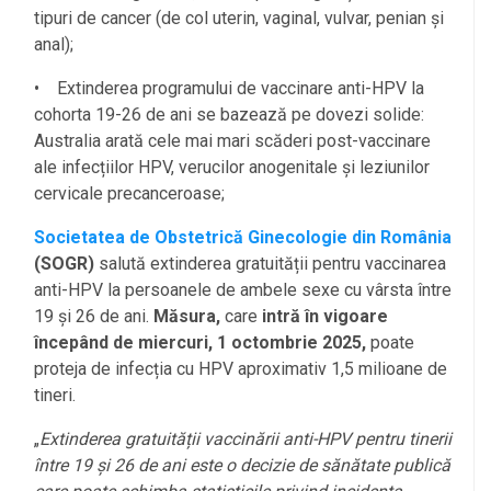
tipuri de cancer (de col uterin, vaginal, vulvar, penian și
anal);
• Extinderea programului de vaccinare anti-HPV la
cohorta 19-26 de ani se bazează pe dovezi solide:
Australia arată cele mai mari scăderi post-vaccinare
ale infecțiilor HPV, verucilor anogenitale și leziunilor
cervicale precanceroase;
Societatea de Obstetrică Ginecologie din România
(SOGR)
salută extinderea gratuității pentru vaccinarea
anti-HPV la persoanele de ambele sexe cu vârsta între
19 și 26 de ani.
Măsura,
care
intră în vigoare
începând de miercuri, 1 octombrie 2025,
poate
proteja de infecția cu HPV aproximativ 1,5 milioane de
tineri.
„
Extinderea gratuității vaccinării anti-HPV pentru tinerii
între 19 și 26 de ani este o decizie de sănătate publică