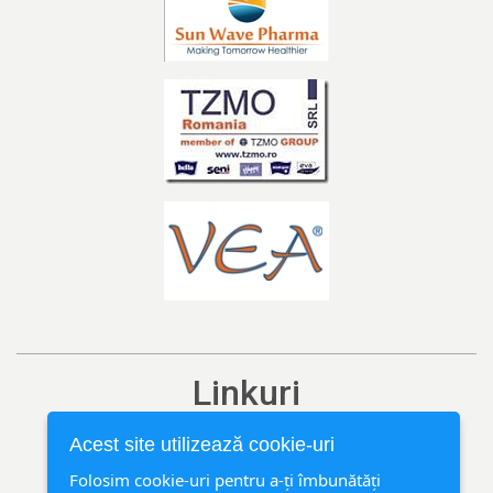
Linkuri
Ediția curentă
Acest site utilizează cookie-uri
Arhivă
Folosim cookie-uri pentru a-ți îmbunătăți