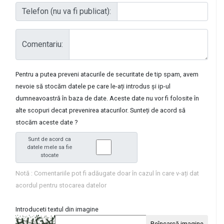
Telefon (nu va fi publicat):
Comentariu:
Pentru a putea preveni atacurile de securitate de tip spam, avem
nevoie să stocăm datele pe care le-ați introdus și ip-ul
dumneavoastră în baza de date. Aceste date nu vor fi folosite în
alte scopuri decat prevenirea atacurilor. Sunteți de acord să
stocăm aceste date ?
Sunt de acord ca
datele mele sa fie
stocate
Notă : Comentariile pot fi adăugate doar în cazul în care v-ați dat
acordul pentru stocarea datelor
Introduceti textul din imagine
Reîncarcă imagine