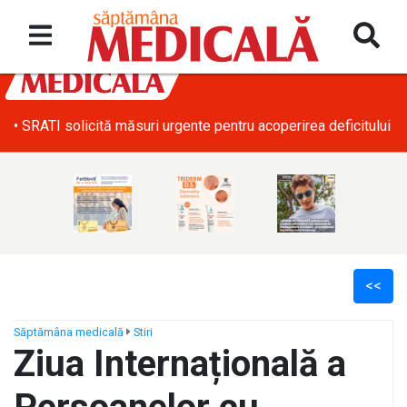
• SRATI solicită măsuri urgente pentru acoperirea deficitului d
<<
Săptămâna medicală
Stiri
Ziua Internațională a
ș