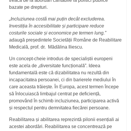
treacă de la abordări caritabile la politici publice
bazate pe drepturi.
„Incluziunea costă mai puțin decât excluderea.
Investiția în accesibilitate și participare reduce
costurile sociale și economice pe termen lung.”
adaugă președintele Societății Române de Reabilitare
Medicală, prof. dr.
Mădălina Iliescu.
Un concept-cheie introdus de specialiștii europeni
este acela de „diversitate funcțională”. Ideea
fundamentală este că dizabilitatea nu rezultă din
incapacitatea persoanei, ci din barierele mediului în
care aceasta trăiește. În Europa, acest termen începe
să înlocuiască limbajul centrat pe deficiență,
promovând în schimb incluziunea, participarea activă
și respectul pentru demnitatea fiecărei persoane.
Reabilitarea și abilitarea reprezintă pilonii esențiali ai
acestei abordări. Reabilitarea se concentrează pe