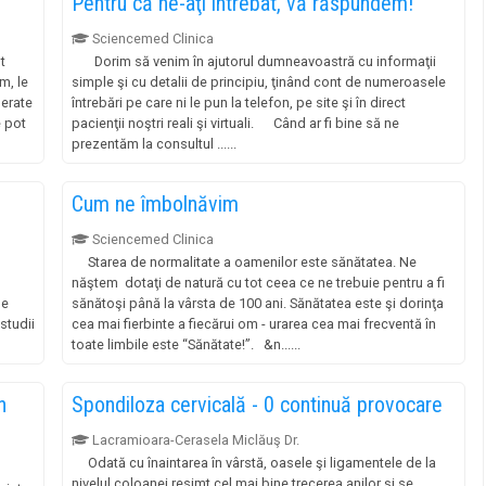
Pentru că ne-aţi întrebat, vă răspundem!
Sciencemed Clinica
t
Dorim să venim în ajutorul dumneavoastră cu informaţii
m, le
simple şi cu detalii de principiu, ţinând cont de numeroasele
gerate
întrebări pe care ni le pun la telefon, pe site şi în direct
e pot
pacienţii noştri reali şi virtuali. Când ar fi bine să ne
prezentăm la consultul ......
Cum ne îmbolnăvim
Sciencemed Clinica
Starea de normalitate a oamenilor este sănătatea. Ne
năştem dotaţi de natură cu tot ceea ce ne trebuie pentru a fi
de
sănătoşi până la vârsta de 100 ani. Sănătatea este şi dorinţa
studii
cea mai fierbinte a fiecărui om - urarea cea mai frecventă în
toate limbile este “Sănătate!”. &n......
n
Spondiloza cervicală - 0 continuă provocare
Lacramioara-Cerasela Miclăuş Dr.
Odată cu înaintarea în vârstă, oasele şi ligamentele de la
nivelul coloanei resimt cel mai bine trecerea anilor şi se