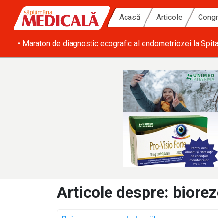
Acasă
Articole
Congr
bilă
• Maraton de diagnostic ecografic al endometriozei la Spita
Articole despre: biore