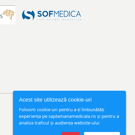
Acest site utilizează cookie-uri
Folosim cookie-uri pentru a-ți îmbunătăți
experiența pe saptamanamedicala.ro și pentru a
analiza traficul și audiența website-ului