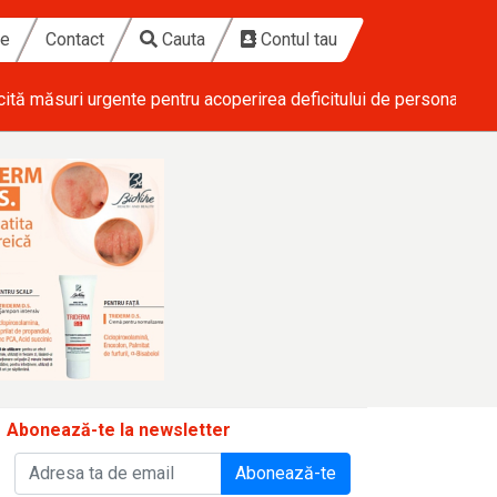
te
Contact
Cauta
Contul tau
cită măsuri urgente pentru acoperirea deficitului de personal din 
Abonează-te la newsletter
Abonează-te