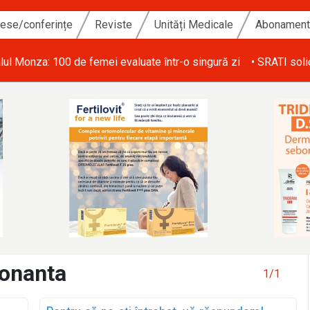
ese/conferințe
Reviste
Unități Medicale
Abonamen
lul Monza: 100 de femei evaluate într-o singură zi
• SRATI soli
zonanta
1/1