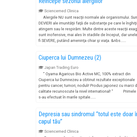
Reîncepe sezonul alergiilor
Sciencemed Clinica
Alergiile NU sunt reacţii normale ale organismului. Sun
DEVIERI ale imunităţii faţă de substanţe pe care le înghiţi
atingem sau le respirăm. Multe dintre aceste reacţii exa
sunt inofensive, mai ales în stadiile de început, dar unel
fi SEVERE, putând ameninţa chiar şi viaţa. &nbs......
Ciuperca lui Dumnezeu (2)
Japan Trading Euro
" Oyama Agaricus Bio Active MC, 100% extract din
Ciuperca lui Dumnezeu a obtinut rezultate exceptionale
pentru cancer, tumori, noduli! Produs japonez cu marci 
calitate recunoscute la nivel international! " Primele 
s-au efectuat în marile spitale......
Depresia sau sindromul “totul este doar î
capul tău”
Sciencemed Clinica