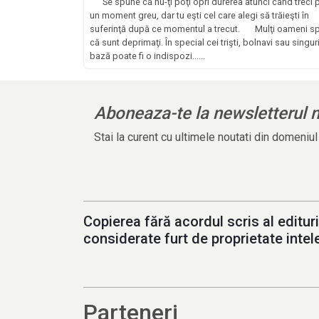
Se spune că nu-ţi poţi opri durerea atunci când treci pr
un moment greu, dar tu eşti cel care alegi să trăieşti în
suferinţă după ce momentul a trecut. Mulţi oameni s
că sunt deprimaţi. În special cei trişti, bolnavi sau singuri
bază poate fi o indispozi......
Aboneaza-te la newsletterul 
Stai la curent cu ultimele noutati din domeniu
Copierea fără acordul scris al edituri
considerate furt de proprietate intele
Parteneri