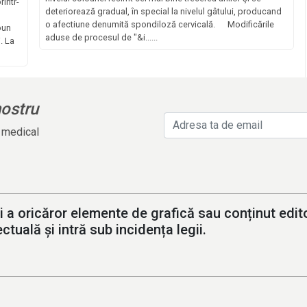
intr-
deteriorează gradual, în special la nivelul gâtului, producand
o afectiune denumită spondiloză cervicală. Modificările
pun
aduse de procesul de "&i......
. La
nostru
l medical
i a oricăror elemente de grafică sau conținut editor
ctuală și intră sub incidența legii.