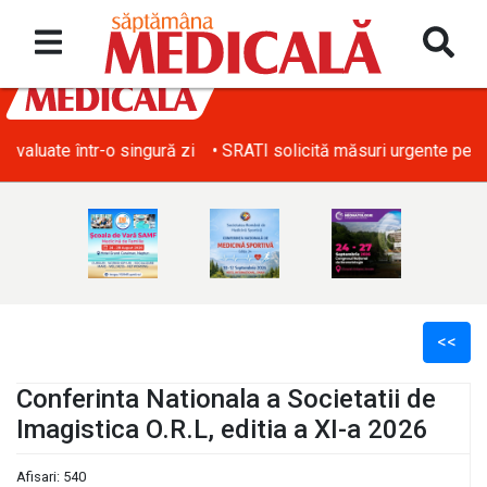
• SRATI solicită măsuri urgente pentru acoperirea deficitului d
<<
Conferinta Nationala a Societatii de
Imagistica O.R.L, editia a XI-a 2026
l
Afisari: 540