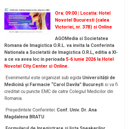
Ora: 09:00 | Locatia: Hotel
Novotel Bucuresti (calea
Victoriei, nr. 37B) si Online
AGOMedia si Societatea
Romana de Imagistica O.R.L. va invita la
Conferinta
Nationala a Societatii de Imagistica O.R.L, editia a XI-
a
ce va avea loc in perioada
5-6 iunie 2026 la Hotel
Novotel City Center si Online.
Evenimentul este organizat sub egida
Universității de
Medicină și Farmacie “Carol Davila” București
si va fi
creditat cu puncte EMC de catre Colegiul Medicilor din
Romania.
Președintele Conferintei:
Conf. Univ. Dr. Ana
Magdalena BRATU
Formularul de Inregistrare si lista Speakerilor