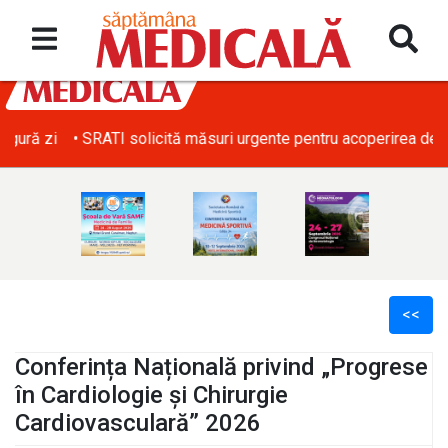
• SRATI solicită măsuri urgente pentru acoperirea deficitului d
<<
Conferința Națională privind „Progrese
în Cardiologie și Chirurgie
Cardiovasculară” 2026
l