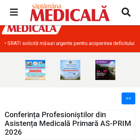
• SRATI solicită măsuri urgente pentru acoperirea deficitului d
<<
Conferința Profesioniștilor din
Asistența Medicală Primară AS-PRIM
2026
l