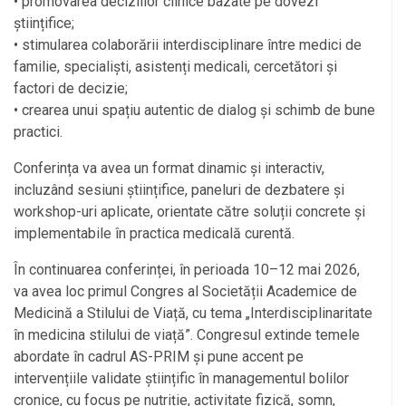
• promovarea deciziilor clinice bazate pe dovezi
științifice;
• stimularea colaborării interdisciplinare între medici de
familie, specialiști, asistenți medicali, cercetători și
factori de decizie;
• crearea unui spațiu autentic de dialog și schimb de bune
practici.
Conferința va avea un format dinamic și interactiv,
incluzând sesiuni științifice, paneluri de dezbatere și
workshop-uri aplicate, orientate către soluții concrete și
implementabile în practica medicală curentă.
În continuarea conferinței, în perioada 10–12 mai 2026,
va avea loc primul Congres al Societății Academice de
Medicină a Stilului de Viață, cu tema „Interdisciplinaritate
în medicina stilului de viață”. Congresul extinde temele
abordate în cadrul AS-PRIM și pune accent pe
intervențiile validate științific în managementul bolilor
cronice, cu focus pe nutriție, activitate fizică, somn,