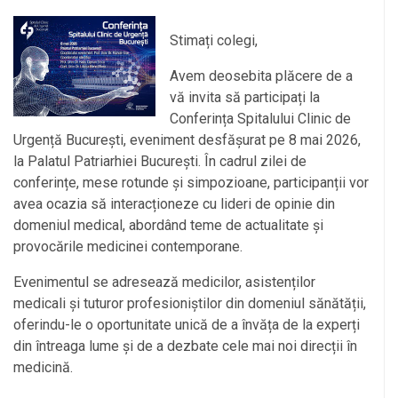
Stimați colegi,
Avem deosebita plăcere de a
vă invita să participați la
Conferința Spitalului Clinic de
Urgență București, eveniment desfășurat pe 8 mai 2026,
la Palatul Patriarhiei București. În cadrul zilei de
conferințe, mese rotunde și simpozioane, participanții vor
avea ocazia să interacționeze cu lideri de opinie din
domeniul medical, abordând teme de actualitate și
provocările medicinei contemporane.
Evenimentul se adresează medicilor, asistenților
medicali și tuturor profesioniștilor din domeniul sănătății,
oferindu-le o oportunitate unică de a învăța de la experți
din întreaga lume și de a dezbate cele mai noi direcții în
medicină.