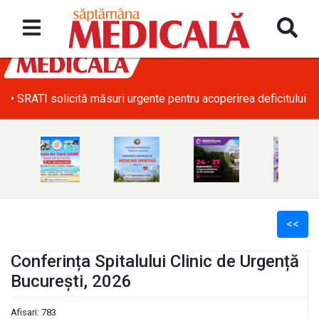
• SRATI solicită măsuri urgente pentru acoperirea deficitului d
<<
Conferința Spitalului Clinic de Urgență
București, 2026
l
Afisari: 783