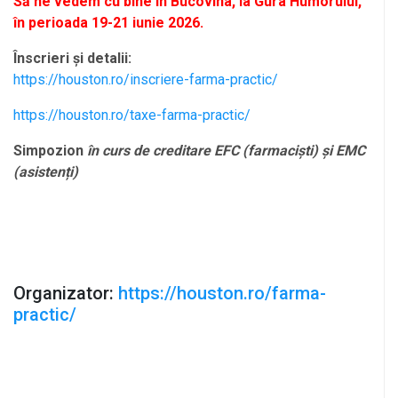
Să ne vedem cu bine în Bucovina, la Gura Humorului,
în perioada 19-21 iunie 2026.
Înscrieri și detalii:
https://houston.ro/inscriere-farma-practic/
https://houston.ro/taxe-farma-practic/
Simpozion
în curs de creditare EFC (farmaciști) și EMC
(asistenți)
Organizator:
https://houston.ro/farma-
practic/