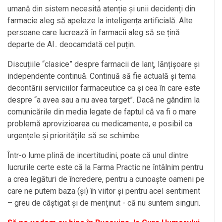
umană din sistem necesită atenție și unii decidenți din
farmacie aleg să apeleze la inteligența artificială. Alte
persoane care lucrează în farmacii aleg să se țină
departe de AI.. deocamdată cel puțin.
Discuțiile “clasice” despre farmacii de lanț, lănțișoare și
independente continuă. Continuă să fie actuală și tema
decontării serviciilor farmaceutice ca și cea în care este
despre “a avea sau a nu avea target”. Dacă ne gândim la
comunicările din media legate de faptul că va fi o mare
problemă aprovizioarea cu medicamente, e posibil ca
urgențele și prioritățile să se schimbe.
Într-o lume plină de incertitudini, poate că unul dintre
lucrurile certe este că la Farma Practic ne întâlnim pentru
a crea legături de încredere, pentru a cunoaște oameni pe
care ne putem baza (și) în viitor și pentru acel sentiment
– greu de câștigat și de menținut - că nu suntem singuri.