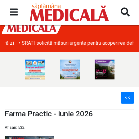
• SRATI solicită măsuri urgente pentru acoperirea deficitului d
<<
Farma Practic - iunie 2026
Afisari: 532
l