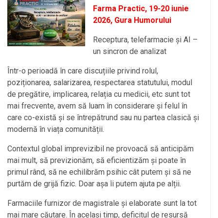
Farma Practic, 19-20 iunie
2026, Gura Humorului
Receptura, telefarmacie și AI –
un sincron de analizat
Într-o perioadă în care discuțiile privind rolul,
poziționarea, salarizarea, respectarea statutului, modul
de pregătire, implicarea, relația cu medicii, etc sunt tot
mai frecvente, avem să luam în considerare și felul în
care co-există și se întrepătrund sau nu partea clasică și
modernă în viața comunității.
Contextul global imprevizibil ne provoacă să anticipăm
mai mult, să previzionăm, să eficientizăm și poate în
primul rând, să ne echilibrăm psihic cât putem și să ne
purtăm de grijă fizic. Doar așa îi putem ajuta pe alții.
Farmaciile furnizor de magistrale și elaborate sunt la tot
mai mare căutare. În același timp, deficitul de resursă