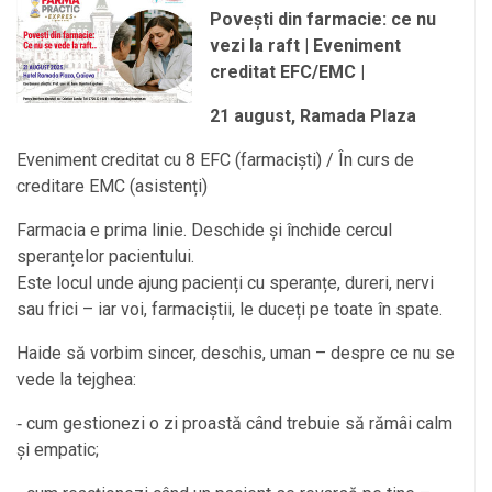
Povești din farmacie: ce nu
vezi la raft | Eveniment
creditat EFC/EMC |
21 august, Ramada Plaza
Eveniment creditat cu 8 EFC (farmaciști) / În curs de
creditare EMC (asistenți)
Farmacia e prima linie. Deschide și închide cercul
speranțelor pacientului.
Este locul unde ajung pacienți cu speranțe, dureri, nervi
sau frici – iar voi, farmaciștii, le duceți pe toate în spate.
Haide să vorbim sincer, deschis, uman – despre ce nu se
vede la tejghea:
cum gestionezi o zi proastă când trebuie să rămâi calm
-
și empatic;