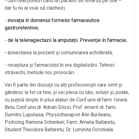
cum reacționezi când un pacient se revarsă pe tine –
-
dar tu nu ai voie să clachezi;
inovația în domeniul formelor farmaceutice
-
gastroretentive;
- de la telenagiectazii la amputații. Prevenție în farmacie;
- c
onectarea la prezent și comunicarea echilibrată;
- receptura și farmacistul în era digitalizării. Tehnici
străvechi, metode noi, provocări.
Vei fi parte din discuții cu alți profesioniști care simt și
gândesc la fel ca tine, și vei pleca cu idei, soluții și, poate,
cu puțină liniște în plus alaturi de Conf.univ.dr.farm. Ionela
Belu; Conf.univ.dr. Adrian Silosi; Prof. emerit dr. farm.
Dumitru Lupuliasa; Physiotherapist Alin Burileanu;
Psiholog Ramona Schenker; Farm. Amalia Baltaretu;
Student Theodora Baltaretu; Dr. Luminita Ocroteala.