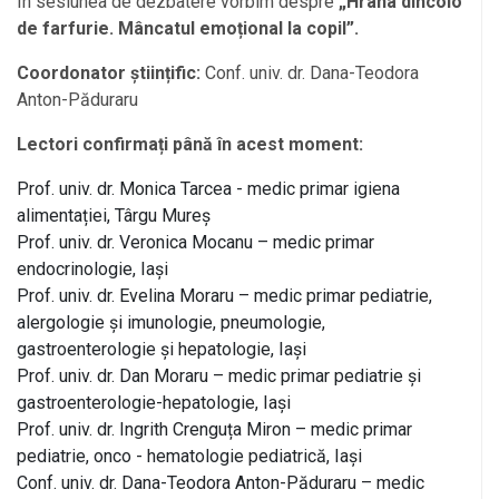
În sesiunea de dezbatere vorbim despre
„Hrana dincolo
de farfurie. Mâncatul emoțional la copil”.
Coordonator științific:
Conf. univ. dr. Dana-Teodora
Anton-Păduraru
Lectori confirmați până în acest moment:
Prof. univ. dr. Monica Tarcea - medic primar igiena
alimentației, Târgu Mureș
Prof. univ. dr. Veronica Mocanu – medic primar
endocrinologie, Iași
Prof. univ. dr. Evelina Moraru – medic primar pediatrie,
alergologie și imunologie, pneumologie,
gastroenterologie și hepatologie, Iași
Prof. univ. dr. Dan Moraru – medic primar pediatrie și
gastroenterologie-hepatologie, Iași
Prof. univ. dr. Ingrith Crenguța Miron – medic primar
pediatrie, onco - hematologie pediatrică, Iași
Conf. univ. dr. Dana-Teodora Anton-Păduraru – medic