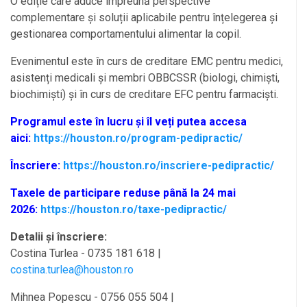
O ediție care aduce împreună perspective
complementare și soluții aplicabile pentru înțelegerea și
gestionarea comportamentului alimentar la copil.
Evenimentul este în curs de creditare EMC pentru medici,
asistenți medicali și membri OBBCSSR (biologi, chimiști,
biochimiști) și în curs de creditare EFC pentru farmaciști.
Programul este în lucru și îl veți putea accesa
aici:
https://houston.ro/program-pedipractic/
Înscriere:
https://houston.ro/inscriere-pedipractic/
Taxele de participare reduse până la 24 mai
2026:
https://houston.ro/taxe-pedipractic/
Detalii și înscriere:
Costina Turlea - 0735 181 618 |
costina.turlea@houston.ro
Mihnea Popescu - 0756 055 504 |