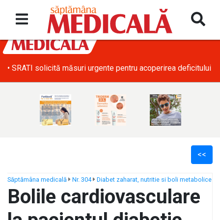
• SRATI solicită măsuri urgente pentru acoperirea deficitului d
<<
Săptămâna medicală
Nr. 304
Diabet zaharat, nutritie si boli metabolice
Bolile cardiovasculare
ș