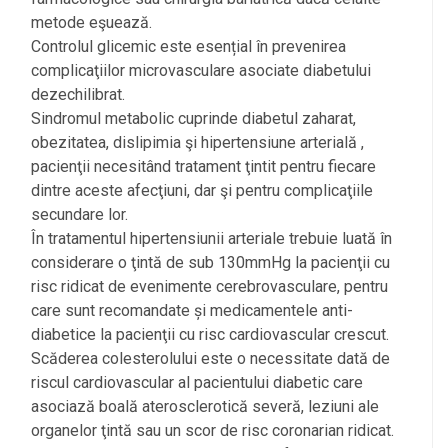
metode eşuează.
Controlul glicemic este esențial în prevenirea
complicaţiilor microvasculare asociate diabetului
dezechilibrat.
Sindromul metabolic cuprinde diabetul zaharat,
obezitatea, dislipimia şi hipertensiune arterială ,
pacienţii necesitând tratament ţintit pentru fiecare
dintre aceste afecţiuni, dar şi pentru complicaţiile
secundare lor.
În tratamentul hipertensiunii arteriale trebuie luată în
considerare o ţintă de sub 130mmHg la pacienţii cu
risc ridicat de evenimente cerebrovasculare, pentru
care sunt recomandate și medicamentele anti-
diabetice la pacienţii cu risc cardiovascular crescut.
Scăderea colesterolului este o necessitate dată de
riscul cardiovascular al pacientului diabetic care
asociază boală aterosclerotică severă, leziuni ale
organelor ţintă sau un scor de risc coronarian ridicat.