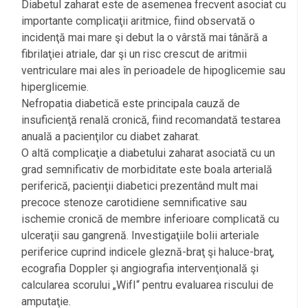
Diabetul zaharat este de asemenea frecvent asociat cu
importante complicaţii aritmice, fiind observată o
incidenţă mai mare şi debut la o vârstă mai tânără a
fibrilaţiei atriale, dar şi un risc crescut de aritmii
ventriculare mai ales în perioadele de hipoglicemie sau
hiperglicemie.
Nefropatia diabetică este principala cauză de
insuficienţă renală cronică, fiind recomandată testarea
anuală a pacienţilor cu diabet zaharat.
O altă complicaţie a diabetului zaharat asociată cu un
grad semnificativ de morbiditate este boala arterială
periferică, pacienţii diabetici prezentând mult mai
precoce stenoze carotidiene semnificative sau
ischemie cronică de membre inferioare complicată cu
ulceraţii sau gangrenă. Investigaţiile bolii arteriale
periferice cuprind indicele gleznă-braţ şi haluce-braţ,
ecografia Doppler şi angiografia intervenţională şi
calcularea scorului „WifI“ pentru evaluarea riscului de
amputaţie.