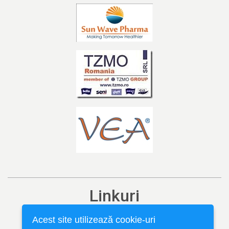
Linkuri
Ediția curentă
Acest site utilizează cookie-uri