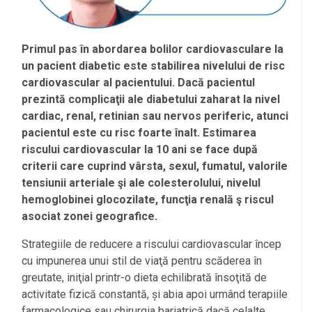
Primul pas în abordarea bolilor cardiovasculare la
un pacient diabetic este stabilirea nivelului de risc
cardiovascular al pacientului. Dacă pacientul
prezintă complicaţii ale diabetului zaharat la nivel
cardiac, renal, retinian sau nervos periferic, atunci
pacientul este cu risc foarte înalt. Estimarea
riscului cardiovascular la 10 ani se face după
criterii care cuprind vârsta, sexul, fumatul, valorile
tensiunii arteriale şi ale colesterolului, nivelul
hemoglobinei glocozilate, funcţia renală ş riscul
asociat zonei geografice.
Strategiile de reducere a riscului cardiovascular încep
cu impunerea unui stil de viaţă pentru scăderea în
greutate, iniţial printr-o dieta echilibrată însoţită de
activitate fizică constantă, și abia apoi urmând terapiile
farmacologice sau chirurgia bariatrică dacă celalte