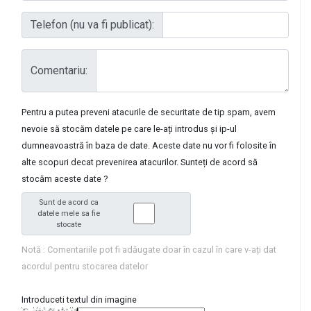
Telefon (nu va fi publicat):
Comentariu:
Pentru a putea preveni atacurile de securitate de tip spam, avem
nevoie să stocăm datele pe care le-ați introdus și ip-ul
dumneavoastră în baza de date. Aceste date nu vor fi folosite în
alte scopuri decat prevenirea atacurilor. Sunteți de acord să
stocăm aceste date ?
Sunt de acord ca
datele mele sa fie
stocate
Notă : Comentariile pot fi adăugate doar în cazul în care v-ați dat
acordul pentru stocarea datelor
Introduceti textul din imagine