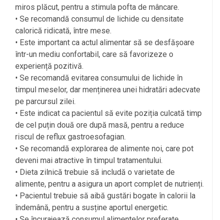
miros plăcut, pentru a stimula pofta de mâncare.
• Se recomandă consumul de lichide cu densitate
calorică ridicată, între mese.
• Este important ca actul alimentar să se desfășoare
într-un mediu confortabil, care să favorizeze o
experiență pozitivă.
• Se recomandă evitarea consumului de lichide în
timpul meselor, dar menținerea unei hidratări adecvate
pe parcursul zilei.
• Este indicat ca pacientul să evite poziția culcată timp
de cel puțin două ore după masă, pentru a reduce
riscul de reflux gastroesofagian.
• Se recomandă explorarea de alimente noi, care pot
deveni mai atractive în timpul tratamentului.
• Dieta zilnică trebuie să includă o varietate de
alimente, pentru a asigura un aport complet de nutrienți.
• Pacientul trebuie să aibă gustări bogate în calorii la
îndemână, pentru a susține aportul energetic.
• Se încurajează consumul alimentelor preferate