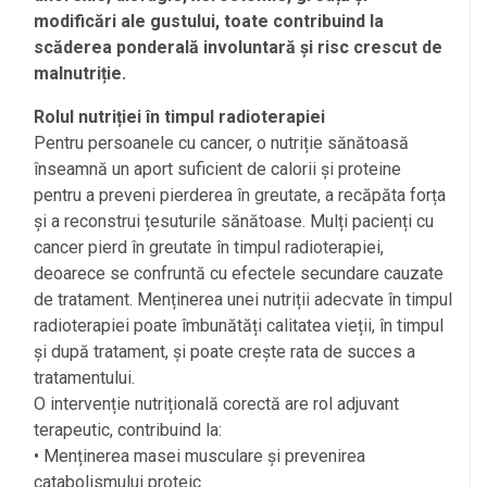
modificări ale gustului, toate contribuind la
scăderea ponderală involuntară și risc crescut de
malnutriție.
Rolul nutriției în timpul radioterapiei
Pentru persoanele cu cancer, o nutriție sănătoasă
înseamnă un aport suficient de calorii și proteine
pentru a preveni pierderea în greutate, a recăpăta forța
și a reconstrui țesuturile sănătoase. Mulți pacienți cu
cancer pierd în greutate în timpul radioterapiei,
deoarece se confruntă cu efectele secundare cauzate
de tratament. Menținerea unei nutriții adecvate în timpul
radioterapiei poate îmbunătăți calitatea vieții, în timpul
și după tratament, și poate crește rata de succes a
tratamentului.
O intervenție nutrițională corectă are rol adjuvant
terapeutic, contribuind la:
• Menținerea masei musculare și prevenirea
catabolismului proteic