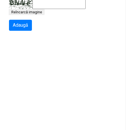
Reîncarcă imagine
Adaugă
l