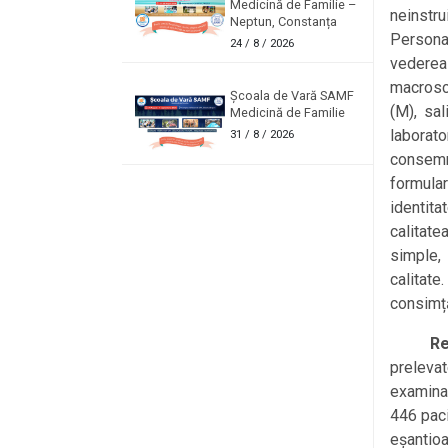
Medicină de Familie –
neinstru
Neptun, Constanța
Personal
24
/ 8 / 2026
vederea
macrosco
Școala de Vară SAMF
(M), sal
Medicină de Familie
laborat
31
/ 8 / 2026
consemn
formula
identita
calitate
simple,
calitate
consimță
Re
preleva
examinat
446 paci
eșantioa