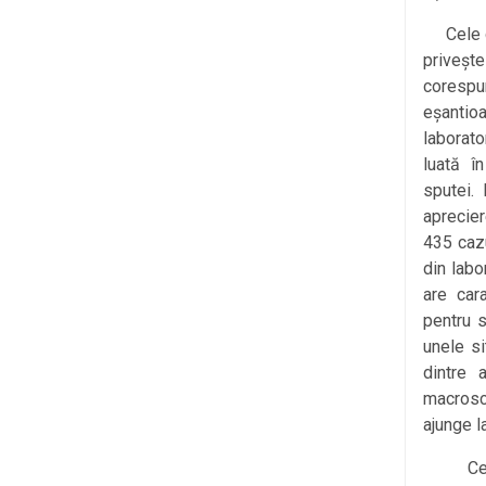
Cele dou
priveșt
corespun
eșantio
laborato
luată în
sputei. 
aprecier
435 caz
din labo
are cara
pentru s
unele si
dintre 
macrosc
ajunge l
Cea mai