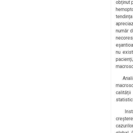
obținut 
hemoptoi
tendinț
apreciaz
număr d
necores
eșantio
nu exist
pacienți
macrosc
Analiza 
macrosco
calităț
statisti
Instrui
creșter
cazuril
global 