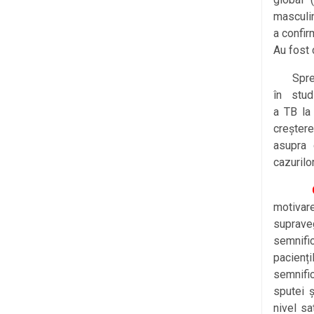
masculin
a confirm
Au fost 
Spre de
în studi
a TB la 
creștere
asupra 
cazurilor
motivare
suprave
semnific
pacienț
semnific
sputei ș
nivel sa