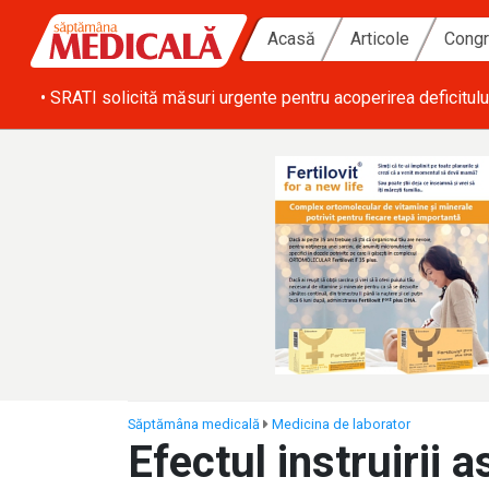
Acasă
Articole
Congr
ă zi
• SRATI solicită măsuri urgente pentru acoperirea deficitulu
Săptămâna medicală
Medicina de laborator
Efectul instruirii a