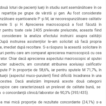
ă loturi de pacienți luați în studiu sunt asemănătoare în ce
e repartiția pe grupe de vârstă și gen. Au fost considerate
zătoare eșantioanele P și M, iar necorespunzătoare calitativ
anele S și H. Aprecierea macroscopică a fost făcută în
r pentru toate cele 2405 prelevate prelucrate, aceasta fiind
 considerare la analiza efectului instruirii asupra calității
După instruirea asistenților le-am solicitat să facă propria
e, imediat după recoltare. S-a răspuns la această solicitare în
uri pentru care am comparat aprecierea macroscopică cu cea
rator. Chiar dacă aprecierea aspectului macroscopic al sputei
cter subiectiv, am constatat atribuirea aceluiași calificativ
pute P în proporție de 58,6%, iar pentru sputele M 71,7%, în
tuații (aspectul muco-purulent) fiind dificilă încadrarea în una
acestea. Dacă analizăm împreună aceste două categorii
opice care caracterizează un prelevat de calitate bună, se
a o concordanță clinică/laborator de 90,3% (393/435).
 mică proporție de rezultate concordante (24,1%) s-a