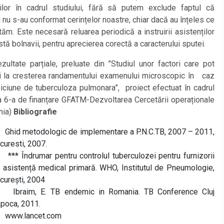
ților în cadrul studiului, fără să putem exclude faptul că
i nu s-au conformat cerințelor noastre, chiar dacă au înțeles ce
ităm. Este necesară reluarea periodică a instruirii asistenților
stă bolnavii, pentru aprecierea corectă a caracterului sputei.
ate parțiale, preluate din ”Studiul unor factori care pot
ui la cresterea randamentului examenului microscopic în caz
iciune de tuberculoza pulmonara”, proiect efectuat în cadrul
a 6-a de finanțare GFATM-Dezvoltarea Cercetării operaționale
nia)
Bibliografie
 Ghid metodologic de implementare a P.N.C.TB, 2007 – 2011,
curesti, 2007.
 *** Îndrumar pentru controlul tuberculozei pentru furnizorii
 asistență medical primară. WHO, Institutul de Pneumologie,
curești, 2004
 Ibraim, E. TB endemic in Romania. TB Conference Cluj
poca, 2011.
 www.lancet.com