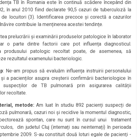
ța TB în Romania este în continuă scădere începând din
2, în anul 2010 fiind declarate 90,5 cazuri de tuberculoză la
de locuitori (3). Identificarea precoce și corectă a cazurilor
năvire contribuie la menținerea acestei tendințe.
a prelucrării și examinării produselor patologice în laborator
ar o parte dintre factorii care pot influența diagnosticul.
ea produsului patologic recoltat poate, de asemenea, să
eze rezultatul examenului bacteriologic.
op
: Ne-am propus să evaluăm influența instruirii personalului
și a pacienților asupra creșterii confirmării bacteriologice în
suspecților de TB pulmonară prin asigurarea calității
or recoltate.
erial, metode:
Am luat în studiu 892 pacienți suspecți de
oză pulmonară, cazuri noi și recidive la momentul diagnostic,
pectorează spontan, care nu sunt în cursul unui tratament
rculos, din judetul Cluj (internați sau neinternați) în perioada
ptembrie 2009. S-au constituit două loturi egale de pacienți -