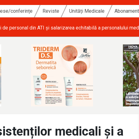
ese/conferințe
Reviste
Unități Medicale
Abonamen
i de personal din ATI și salarizarea echitabilă a personalului med
sistenților medicali și a