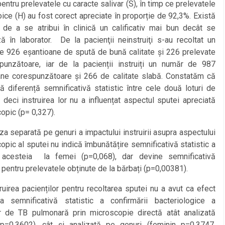
pentru prelevatele cu caracte salivar (S), în timp ce prelevatele
ce (H) au fost corect apreciate în proporție de 92,3%. Există
a de a se atribui în clinică un calificativ mai bun decât se
ă în laborator. De la pacienţii neinstruiţi s-au recoltat un
e 926 eșantioane de spută de bună calitate și 226 prelevate
punzătoare, iar de la pacienții instruiți un număr de 987
ane corespunzătoare și 266 de calitate slabă. Constatăm că
ă diferență semnificativă statistic între cele două loturi de
, deci instruirea lor nu a influențat aspectul sputei apreciată
opic (p= 0,327).
separată pe genuri a impactului instruirii asupra aspectului
pic al sputei nu indică îmbunătățire semnificativă statistic a
ii acesteia la femei (p=0,068), dar devine semnificativă
c pentru prelevatele obținute de la bărbați (p=0,00381).
rea pacienților pentru recoltarea sputei nu a avut ca efect
ea semnificativă statistic a confirmării bacteriologice a
or de TB pulmonară prin microscopie directă atât analizată
(p=0,3602), cât și analizată pe genuri (feminin p=0,3747,