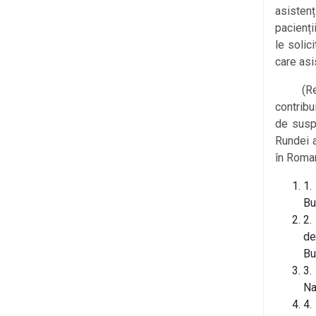
asisten
pacienți
le solic
care asi
(Rezult
contrib
de susp
Rundei 
în Roma
1.
Bu
2.
de
Bu
3.
Na
4.