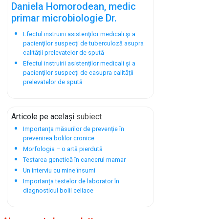
Daniela Homorodean, medic
primar microbiologie Dr.
Efectul instruirii asistenţilor medicali şi a
pacienţilor suspecţi de tuberculoză asupra
calităţii prelevatelor de spută
Efectul instruirii asistenților medicali și a
pacienților suspecți de casupra calității
prelevatelor de spută
Articole pe același
subiect
Importanța măsurilor de prevenție în
prevenirea bolilor cronice
Morfologia – o artă pierdută
Testarea genetică în cancerul mamar
Un interviu cu mine însumi
Importanța testelor de laborator în
diagnosticul bolii celiace