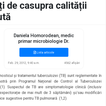
i de casupra calității
ută
Daniela Homorodean, medic
primar microbiologie Dr.
Lista articole
Feb. 29, 2012, 9:40 a.m.
4562 afișări
ticul și tratamentul tuberculozei (TB) sunt reglementate în
astră prin Programul Național de Control al Tuberculozei
(1). Suspectul de TB are simptomatologie clinică (inclusiv
 expectorație de mai mult de 3 săptămâni) și/sau modificări
ice sugestive pentru TB pulmonară (1,2).