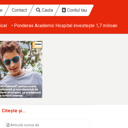
te
Contact
Cauta
Contul tau
ical
• Ponderas Academic Hospital investește 1,7 milioane de eu
Citește și...
Articole scrise de