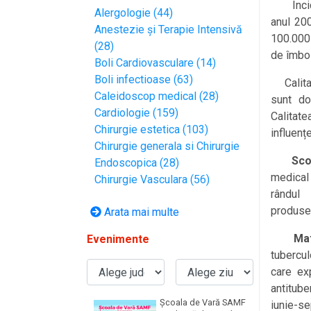
Inciden
Alergologie (44)
anul 200
Anestezie și Terapie Intensivă
100.000 
(28)
de îmbol
Boli Cardiovasculare (14)
Boli infectioase (63)
Calitate
Caleidoscop medical (28)
sunt do
Cardiologie (159)
Calitat
Chirurgie estetica (103)
influenț
Chirurgie generala si Chirurgie
Sc
Endoscopica (28)
medical 
Chirurgie Vasculara (56)
rândul 
produsel
Arata mai multe
Mat
Evenimente
tubercul
care ex
antitube
Școala de Vară SAMF
iunie-se