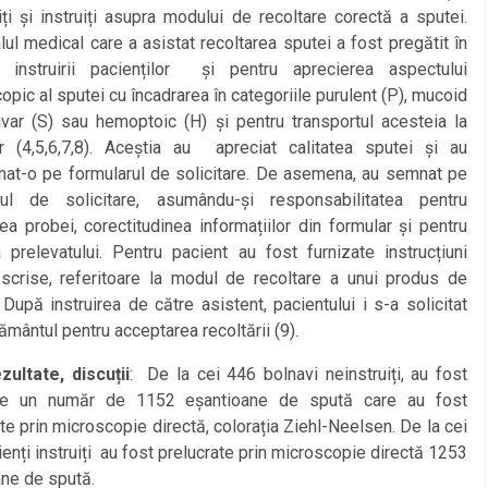
iți și instruiți asupra modului de recoltare corectă a sputei.
ul medical care a asistat recoltarea sputei a fost pregătit în
 instruirii pacienților și pentru aprecierea aspectului
pic al sputei cu încadrarea în categoriile purulent (P), mucoid
ivar (S) sau hemoptoic (H) și pentru transportul acesteia la
or (4,5,6,7,8). Aceștia au apreciat calitatea sputei și au
at-o pe formularul de solicitare. De asemena, au semnat pe
rul de solicitare, asumându-și responsabilitatea pentru
tea probei, corectitudinea informațiilor din formular și pentru
a prelevatului. Pentru pacient au fost furnizate instrucțiuni
 scrise, referitoare la modul de recoltare a unui produs de
. După instruirea de către asistent, pacientului i s-a solicitat
mântul pentru acceptarea recoltării (9).
zultate, discuții
: De la cei 446 bolnavi neinstruiți, au fost
te un număr de 1152 eșantioane de spută care au fost
e prin microscopie directă, colorația Ziehl-Neelsen. De la cei
enți instruiți au fost prelucrate prin microscopie directă 1253
ne de spută.