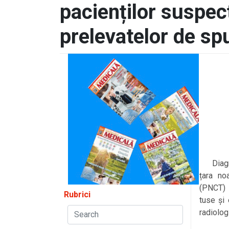
pacienților suspecț
prelevatelor de sp
Diagnos
țara no
(PNCT) 
Rubrici
tuse și
radiolog