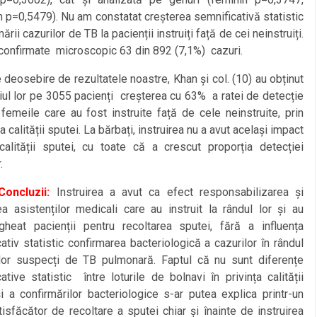
 p=0,5479). Nu am constatat creșterea semnificativă statistic
ării cazurilor de TB la pacienții instruiți față de cei neinstruiți.
confirmate microscopic 63 din 892 (7,1%) cazuri.
osebire de rezultatele noastre, Khan și col. (10) au obținut
ul lor pe 3055 pacienți creșterea cu 63% a ratei de detecție
femeile care au fost instruite față de cele neinstruite, prin
a calității sputei. La bărbați, instruirea nu a avut același impact
calității sputei, cu toate că a crescut proporția detecției
.
Concluzii:
Instruirea a avut ca efect responsabilizarea și
a asistenților medicali care au instruit la rândul lor și au
gheat pacienții pentru recoltarea sputei, fără a influența
ativ statistic confirmarea bacteriologică a cazurilor în rândul
ilor suspecți de TB pulmonară. Faptul că nu sunt diferențe
ative statistic între loturile de bolnavi în privința calității
i a confirmărilor bacteriologice s-ar putea explica printr-un
tisfăcător de recoltare a sputei chiar și înainte de instruirea