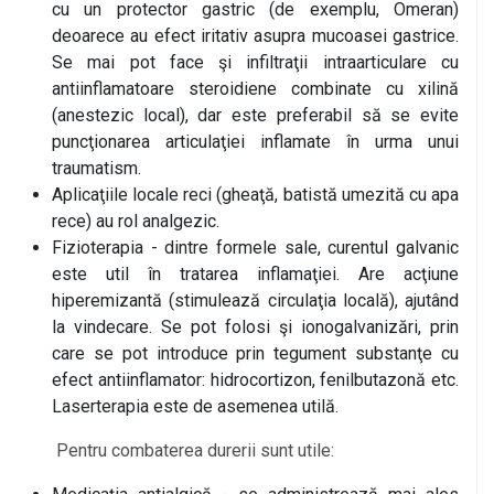
cu un protector gastric (de exemplu, Omeran)
deoarece au efect iritativ asupra mucoasei gastrice.
Se mai pot face şi infiltraţii intraarticulare cu
antiinflamatoare steroidiene combinate cu xilină
(anestezic local), dar este preferabil să se evite
puncţionarea articulaţiei inflamate în urma unui
traumatism.
Aplicaţiile locale reci (gheaţă, batistă umezită cu apa
rece) au rol analgezic.
Fizioterapia - dintre formele sale, curentul galvanic
este util în tratarea inflamaţiei. Are acţiune
hiperemizantă (stimulează circulaţia locală), ajutând
la vindecare. Se pot folosi şi ionogalvanizări, prin
care se pot introduce prin tegument substanţe cu
efect antiinflamator: hidrocortizon, fenilbutazonă etc.
Laserterapia este de asemenea utilă.
Pentru combaterea durerii sunt utile: