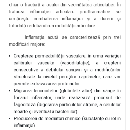
chiar o fractură a osului din vecinătatea articulaţiei. În
tratarea inflamaţiei articulare posttraumatice se
urmăreşte combaterea inflamaţiei şi a durerii şi
totodată redobândirea mobilităţii articulare.
Inflamaţia acută se caracterizează prin trei
modificări majore:
Creşterea permeabilităţii vasculare, în urma variaţiei
calibrului vascular (vasodilataţie), a creşterii
consecutive a debitului sangvin şi a modificărilor
structurale la nivelul pereţilor capilarelor, care vor
permite extravazarea proteinelor.
Migrarea leucocitelor (globulele albe) din sânge în
focarul inflamator, unde realizează procesul de
fagocitoză (digerarea particulelor străine, a celulelor
moarte şi eventual a bacteriilor).
Producerea de mediatori chimice (substanţe cu rol în
inflamaţie).