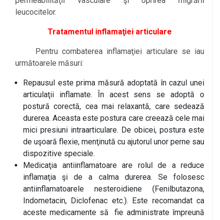
permeabilităţii vasculare şi oprirea migrării
leucocitelor.
Tratamentul inflamaţiei articulare
Pentru combaterea inflamaţiei articulare se iau
următoarele măsuri:
Repausul este prima măsură adoptată în cazul unei
articulaţii inflamate. În acest sens se adoptă o
postură corectă, cea mai relaxantă, care sedează
durerea. Aceasta este postura care creează cele mai
mici presiuni intraarticulare. De obicei, postura este
de uşoară flexie, menţinută cu ajutorul unor perne sau
dispozitive speciale.
Medicaţia antiinflamatoare are rolul de a reduce
inflamaţia şi de a calma durerea. Se folosesc
antiinflamatoarele nesteroidiene (Fenilbutazona,
Indometacin, Diclofenac etc.). Este recomandat ca
aceste medicamente să fie administrate împreună