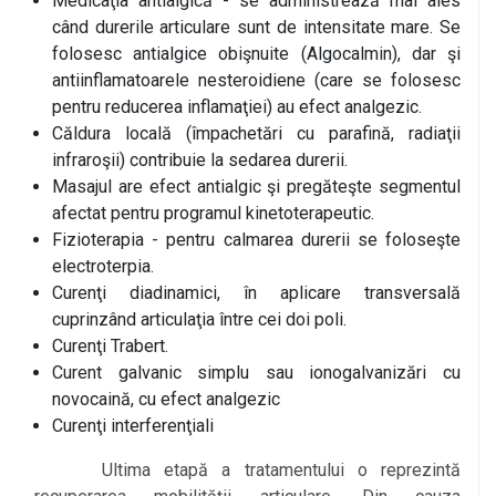
Medicaţia antialgică - se administrează mai ales
când durerile articulare sunt de intensitate mare. Se
folosesc antialgice obişnuite (Algocalmin), dar şi
antiinflamatoarele nesteroidiene (care se folosesc
pentru reducerea inflamaţiei) au efect analgezic.
Căldura locală (împachetări cu parafină, radiaţii
infraroşii) contribuie la sedarea durerii.
Masajul are efect antialgic şi pregăteşte segmentul
afectat pentru programul kinetoterapeutic.
Fizioterapia - pentru calmarea durerii se foloseşte
electroterpia.
Curenţi diadinamici, în aplicare transversală
cuprinzând articulaţia între cei doi poli.
Curenţi Trabert.
Curent galvanic simplu sau ionogalvanizări cu
novocaină, cu efect analgezic
Curenţi interferenţiali
Ultima etapă a tratamentului o reprezintă