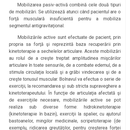
Mobilizarea pasiv-activă combină cele două tipuri
de mobilizări. Se utilizează atunci când pacientul are o
forţă musculară insuficientă pentru a mobiliza
segmentul antigravitaţional.
Mobilizările active sunt efectuate de pacient, prin
propria sa forţă şi reprezintă baza recuperării prin
kinetoterapie a sechelelor articulare. Aceste mobilizări
au rolul de a creşte treptat amplitudinea mişcărilor
articulare în toate sensurile, de a combate edemul, de a
stimula circulaţia locală şi a grăbi vindecarea şi de a
creşte tonusul muscular. Bolnavul va efectua o serie de
exerciţii, la recomandarea şi sub stricta supraveghere a
kinetoterapeutului. În funcţie de articulaţia afectată şi
de exerciţiile necesare, mobilizările active se pot
realiza sub diverse forme: hidrokinetoterapie
(kinetoterapie în bazin), exerciţii la spalier, cu ajutorul
bastoanelor, mingilor medicinale, scripetoterapie (de
exemplu, ridicarea greutăţilor, pentru creşterea forţei