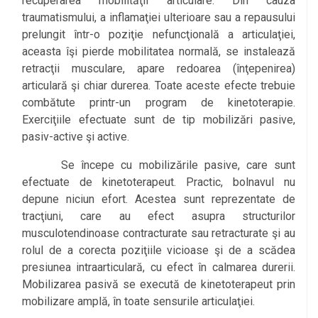
recuperarea mobilităţii articulare. Din cauza
traumatismului, a inflamaţiei ulterioare sau a repausului
prelungit într-o poziţie nefuncţională a articulaţiei,
aceasta îşi pierde mobilitatea normală, se instalează
retracţii musculare, apare redoarea (înţepenirea)
articulară şi chiar durerea. Toate aceste efecte trebuie
combătute printr-un program de kinetoterapie.
Exerciţiile efectuate sunt de tip mobilizări pasive,
pasiv-active şi active.
Se începe cu mobilizările pasive, care sunt
efectuate de kinetoterapeut. Practic, bolnavul nu
depune niciun efort. Acestea sunt reprezentate de
tracţiuni, care au efect asupra structurilor
musculotendinoase contracturate sau retracturate şi au
rolul de a corecta poziţiile vicioase şi de a scădea
presiunea intraarticulară, cu efect în calmarea durerii.
Mobilizarea pasivă se execută de kinetoterapeut prin
mobilizare amplă, în toate sensurile articulaţiei.