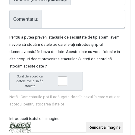
Comentariu:
Pentru a putea preveni atacurile de securitate de tip spam, avem
nevoie să stocăm datele pe care le-ați introdus și ip-ul
dumneavoastră în baza de date. Aceste date nu vor fi folosite în
alte scopuri decat prevenirea atacurilor. Sunteți de acord să
stocăm aceste date ?
Sunt de acord ca
datele mele sa fie
stocate
Notă : Comentariile pot fi adăugate doar în cazul în care v-ați dat
acordul pentru stocarea datelor
Introduceti textul din imagine
Reîncarcă imagine