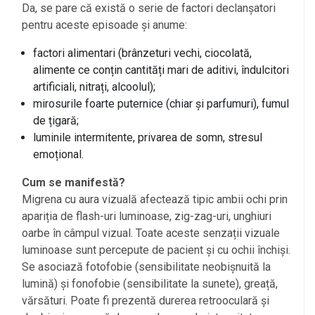
Da, se pare că există o serie de factori declanșatori
pentru aceste episoade și anume:
factori alimentari (brânzeturi vechi, ciocolată,
alimente ce conțin cantități mari de aditivi, îndulcitori
artificiali, nitrați, alcoolul);
mirosurile foarte puternice (chiar și parfumuri), fumul
de țigară;
luminile intermitente, privarea de somn, stresul
emoțional.
Cum se manifestă?
Migrena cu aura vizuală afectează tipic ambii ochi prin
apariția de flash-uri luminoase, zig-zag-uri, unghiuri
oarbe în câmpul vizual. Toate aceste senzații vizuale
luminoase sunt percepute de pacient și cu ochii închiși.
Se asociază fotofobie (sensibilitate neobișnuită la
lumină) și fonofobie (sensibilitate la sunete), greață,
vărsături. Poate fi prezentă durerea retrooculară și