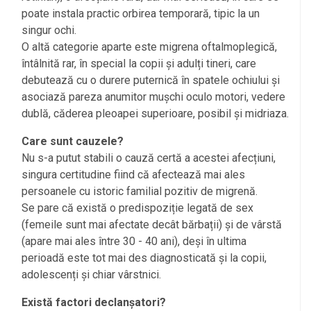
poate instala practic orbirea temporară, tipic la un
singur ochi.
O altă categorie aparte este migrena oftalmoplegică,
întâlnită rar, în special la copii și adulți tineri, care
debutează cu o durere puternică în spatele ochiului și
asociază pareza anumitor mușchi oculo motori, vedere
dublă, căderea pleoapei superioare, posibil și midriaza.
Care sunt cauzele?
Nu s-a putut stabili o cauză certă a acestei afecțiuni,
singura certitudine fiind că afectează mai ales
persoanele cu istoric familial pozitiv de migrenă.
Se pare că există o predispoziție legată de sex
(femeile sunt mai afectate decât bărbații) și de vârstă
(apare mai ales între 30 - 40 ani), deși în ultima
perioadă este tot mai des diagnosticată și la copii,
adolescenți și chiar vârstnici.
Există factori declanșatori?