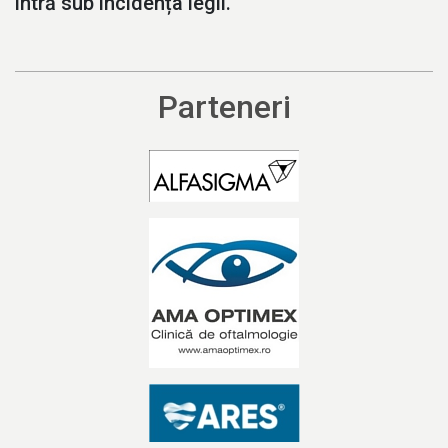
intră sub incidența legii.
Parteneri