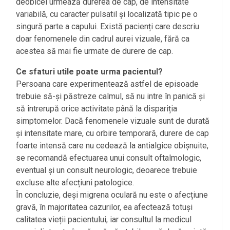
deobicei urmează durerea de cap, de intensitate
variabilă, cu caracter pulsatil și localizată tipic pe o
singură parte a capului. Există pacienți care descriu
doar fenomenele din cadrul aurei vizuale, fără ca
acestea să mai fie urmate de durere de cap.
Ce sfaturi utile poate urma pacientul?
Persoana care experimentează astfel de episoade
trebuie să-și păstreze calmul, să nu intre în panică și
să întrerupă orice activitate până la dispariția
simptomelor. Dacă fenomenele vizuale sunt de durată
și intensitate mare, cu orbire temporară, durere de cap
foarte intensă care nu cedează la antialgice obișnuite,
se recomandă efectuarea unui consult oftalmologic,
eventual și un consult neurologic, deoarece trebuie
excluse alte afecțiuni patologice.
În concluzie, deși migrena oculară nu este o afecțiune
gravă, în majoritatea cazurilor, ea afectează totuși
calitatea vieții pacientului, iar consultul la medicul