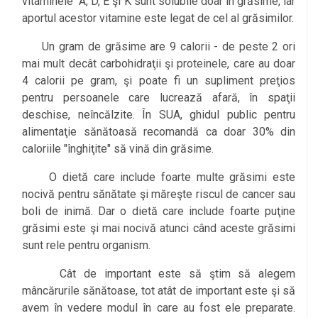
vitaminele A, D, E şi K sunt solubile doar în grăsime, iar
aportul acestor vitamine este legat de cel al grăsimilor.
Un gram de grăsime are 9 calorii - de peste 2 ori
mai mult decât carbohidraţii şi proteinele, care au doar
4 calorii pe gram, şi poate fi un supliment preţios
pentru persoanele care lucrează afară, în spaţii
deschise, neîncălzite. În SUA, ghidul public pentru
alimentaţie sănătoasă recomandă ca doar 30% din
caloriile "înghiţite" să vină din grăsime.
O dietă care include foarte multe grăsimi este
nocivă pentru sănătate şi măreşte riscul de cancer sau
boli de inimă. Dar o dietă care include foarte puţine
grăsimi este şi mai nocivă atunci când aceste grăsimi
sunt rele pentru organism.
Cât de important este să ştim să alegem
mâncărurile sănătoase, tot atât de important este şi să
avem în vedere modul în care au fost ele preparate.