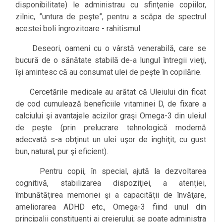
disponibilitate) le administrau cu sfinţenie copiilor,
zilnic, ”untura de peşte”, pentru a scăpa de spectrul
acestei boli îngrozitoare - rahitismul.
Deseori, oameni cu o vârstă venerabilă, care se
bucură de o sănătate stabilă de-a lungul întregii vieţi,
îşi amintesc că au consumat ulei de peşte în copilărie.
Cercetările medicale au arătat că Uleiului din ficat
de cod cumulează beneficiile vitaminei D, de fixare a
calciului şi avantajele acizilor graşi Omega-3 din uleiul
de peşte (prin prelucrare tehnologică modernă
adecvată s-a obţinut un ulei uşor de înghiţit, cu gust
bun, natural, pur şi eficient).
Pentru copii, în special, ajută la dezvoltarea
cognitivă, stabilizarea dispoziţiei, a atenţiei,
îmbunătăţirea memoriei şi a capacităţii de învăţare,
ameliorarea ADHD etc., Omega-3 fiind unul din
principalii constituenți ai creierului; se poate administra