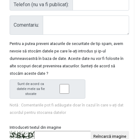
Telefon (nu va fi publicat):
Comentariu:
Pentru a putea preveni atacurile de securitate de tip spam, avem
nevoie să stocăm datele pe care le-ați introdus și ip-ul
dumneavoastră în baza de date. Aceste date nu vor fi folosite în
alte scopuri decat prevenirea atacurilor. Sunteți de acord să
stocăm aceste date ?
Sunt de acord ca
datele mele sa fie
stocate
Notă : Comentariile pot fi adăugate doar în cazul în care v-ați dat
acordul pentru stocarea datelor
Introduceti textul din imagine
Reîncarcă imagine