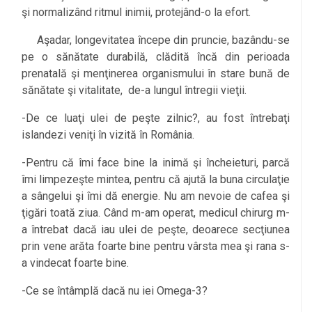
şi normalizând ritmul inimii, protejând-o la efort.
Aşadar, longevitatea începe din pruncie, bazându-se
pe o sănătate durabilă, clădită încă din perioada
prenatală şi menţinerea organismului în stare bună de
sănătate şi vitalitate, de-a lungul întregii vieţii.
-De ce luaţi ulei de peşte zilnic?, au fost întrebaţi
islandezi veniţi în vizită în România.
-Pentru că îmi face bine la inimă şi încheieturi, parcă
îmi limpezeşte mintea, pentru că ajută la buna circulaţie
a sângelui şi îmi dă energie. Nu am nevoie de cafea şi
ţigări toată ziua. Când m-am operat, medicul chirurg m-
a întrebat dacă iau ulei de peşte, deoarece secţiunea
prin vene arăta foarte bine pentru vârsta mea şi rana s-
a vindecat foarte bine.
-Ce se întâmplă dacă nu iei Omega-3?