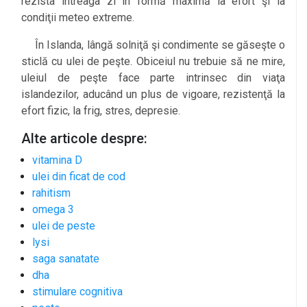
rezista întreaga zi în formă maximă la efort şi la
condiţii meteo extreme.
În Islanda, lângă solniţă şi condimente se găseşte o
sticlă cu ulei de peşte. Obiceiul nu trebuie să ne mire,
uleiul de peşte face parte intrinsec din viaţa
islandezilor, aducând un plus de vigoare, rezistenţă la
efort fizic, la frig, stres, depresie.
Alte articole despre:
vitamina D
ulei din ficat de cod
rahitism
omega 3
ulei de peste
lysi
saga sanatate
dha
stimulare cognitiva