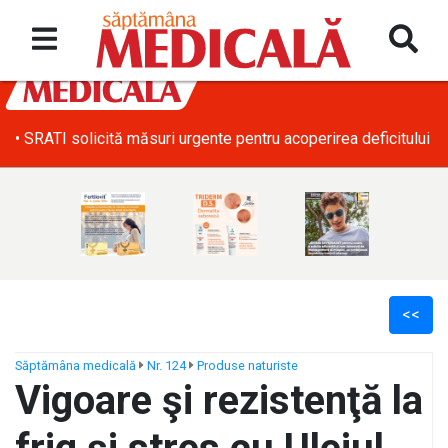
• SRATI solicită măsuri urgente pentru acoperirea deficitului d
<<
Săptămâna medicală
Nr. 124
Produse naturiste
Vigoare şi rezistenţă la
ș