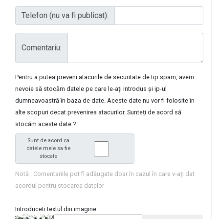
Telefon (nu va fi publicat):
Comentariu:
Pentru a putea preveni atacurile de securitate de tip spam, avem
nevoie să stocăm datele pe care le-ați introdus și ip-ul
dumneavoastră în baza de date. Aceste date nu vor fi folosite în
alte scopuri decat prevenirea atacurilor. Sunteți de acord să
stocăm aceste date ?
Sunt de acord ca
datele mele sa fie
stocate
Notă : Comentariile pot fi adăugate doar în cazul în care v-ați dat
acordul pentru stocarea datelor
Introduceti textul din imagine