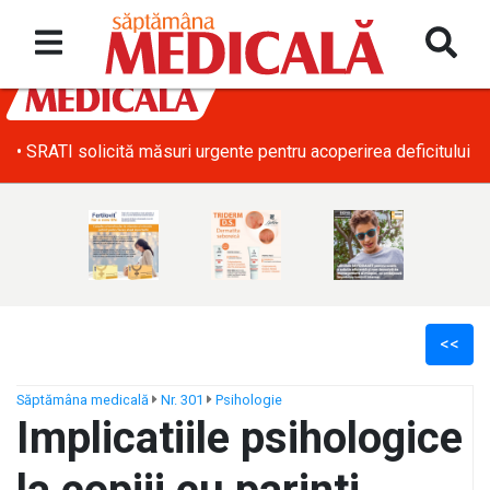
• SRATI solicită măsuri urgente pentru acoperirea deficitului d
<<
Săptămâna medicală
Nr. 301
Psihologie
Implicatiile psihologice
ș