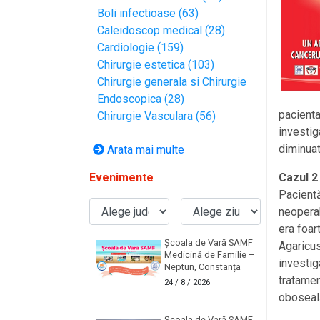
Boli infectioase (63)
Caleidoscop medical (28)
Cardiologie (159)
Chirurgie estetica (103)
Chirurgie generala si Chirurgie
Endoscopica (28)
pacienta
Chirurgie Vasculara (56)
investig
diminua
Arata mai multe
Evenimente
Cazul 2
Pacientă
neoperab
era foar
Școala de Vară SAMF
Agaricus,
Medicină de Familie –
investig
Neptun, Constanța
tratamen
24
/ 8 / 2026
oboseală
Școala de Vară SAMF