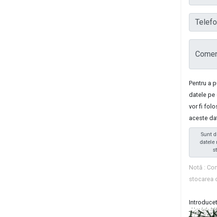
Telefon
Coment
Pentru a 
datele pe 
vor fi fol
aceste da
Sunt d
datele 
s
Notă : Com
stocarea 
Introducet