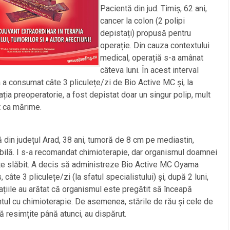
Pacientă din jud. Timiș, 62 ani,
cancer la colon (2 polipi
depistați) propusă pentru
operație. Din cauza contextului
medical, operațiă s-a amânat
câteva luni. În acest interval
 a consumat câte 3 pliculețe/zi de Bio Active MC și, la
ația preoperatorie, a fost depistat doar un singur polip, mult
t ca mărime.
 din județul Arad, 38 ani, tumoră de 8 cm pe mediastin,
ilă. I s-a recomandat chimioterapie, dar organismul doamnei
te slăbit. A decis să administreze Bio Active MC Oyama
 câte 3 pliculețe/zi (la sfatul specialistului) și, după 2 luni,
ațiile au arătat că organismul este pregătit să înceapă
tul cu chimioterapie. De asemenea, stările de rău și cele de
 resimțite până atunci, au dispărut.