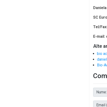
Daniela
SC Euro
Tel/Fax
E-mail:
Alte a
bio a
danie
Bio-A
Come
Nume:
Email (