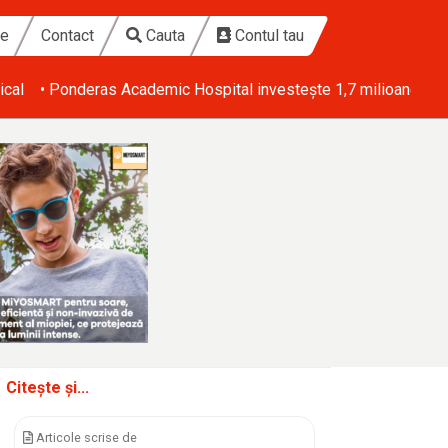
te
Contact
Cauta
Contul tau
ical
• Ponderas Academic Hospital investește 1,7 milioane de eu
Citește și...
Articole scrise de