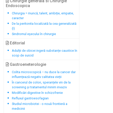
Chirurgie generala si Chirurgie
Endoscopica
Chirurgia = muncă, talent, ambiție, empatie,
caracter
De la peritonita localizată la cea generalizată
(I)
Sindromul eșecului în chirurgie
Editorial
Adulții de obicei ingeră substanțe caustice în
scop de suicid
Gastroeneterologie
Colita microscopică – nu duce la cancer dar
influențează negativ calitatea vieții
În cancerul de colon, speranțele vin de la
screening și tratamentul minim invaziv
Modificări digestive în schizofrenie
Refluxul gastroesofagian
Studiul microbiotei - o nouă frontieră a
medicinii