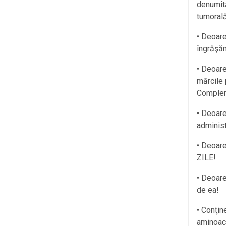
denumită
tumorală
• Deoare
îngrăşăm
• Deoar
mărcile 
Complem
• Deoare
administ
• Deoare
ZILE!
• Deoare
de ea!
• Conţin
aminoaci