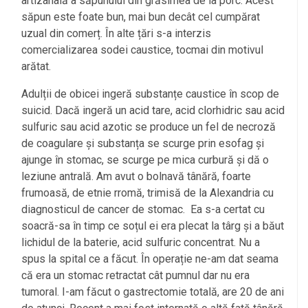
artizanală a săpunului din grăsimea de la porc. Acest
săpun este foate bun, mai bun decât cel cumpărat
uzual din comerț. În alte țări s-a interzis
comercializarea sodei caustice, tocmai din motivul
arătat.
Adulții de obicei ingeră substanțe caustice în scop de
suicid. Dacă ingeră un acid tare, acid clorhidric sau acid
sulfuric sau acid azotic se produce un fel de necroză
de coagulare și substanța se scurge prin esofag și
ajunge în stomac, se scurge pe mica curbură și dă o
leziune antrală. Am avut o bolnavă tânără, foarte
frumoasă, de etnie rromă, trimisă de la Alexandria cu
diagnosticul de cancer de stomac. Ea s-a certat cu
soacră-sa în timp ce soțul ei era plecat la târg și a băut
lichidul de la baterie, acid sulfuric concentrat. Nu a
spus la spital ce a făcut. În operație ne-am dat seama
că era un stomac retractat cât pumnul dar nu era
tumoral. I-am făcut o gastrectomie totală, are 20 de ani