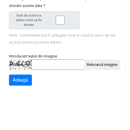
stocăm aceste date ?
Sunt de acord ca
datele mele sa fie
stocate
Notă : Comentariile pot fi adăugate doar în cazul în care v-ați dat
acordul pentru stocarea datelor
Introduceti textul din imagine
Reîncarcă imagine
Adaugă