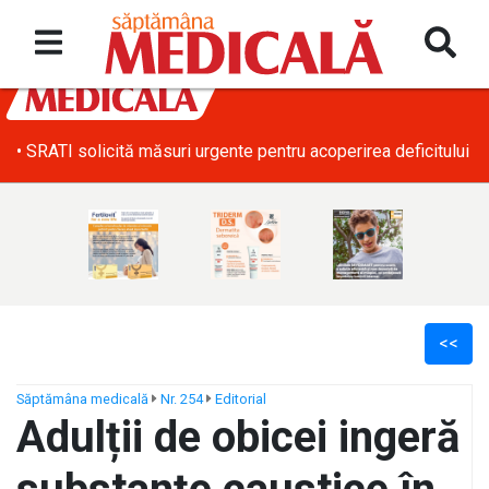
• SRATI solicită măsuri urgente pentru acoperirea deficitului d
<<
Săptămâna medicală
Nr. 254
Editorial
Adulții de obicei ingeră
ș