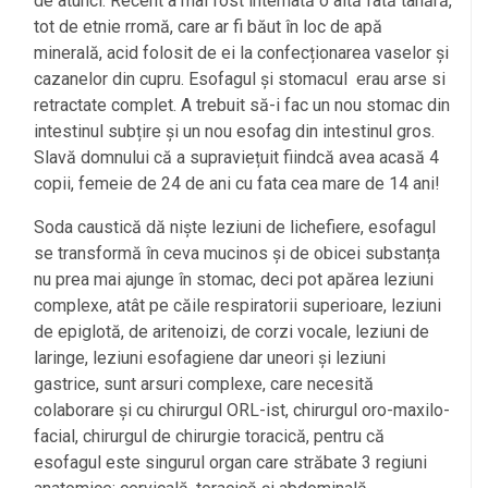
de atunci. Recent a mai fost internată o altă fată tânără,
tot de etnie rromă, care ar fi băut în loc de apă
minerală, acid folosit de ei la confecționarea vaselor și
cazanelor din cupru. Esofagul și stomacul erau arse si
retractate complet. A trebuit să-i fac un nou stomac din
intestinul subțire și un nou esofag din intestinul gros.
Slavă domnului că a supraviețuit fiindcă avea acasă 4
copii, femeie de 24 de ani cu fata cea mare de 14 ani!
Soda caustică dă niște leziuni de lichefiere, esofagul
se transformă în ceva mucinos și de obicei substanța
nu prea mai ajunge în stomac, deci pot apărea leziuni
complexe, atât pe căile respiratorii superioare, leziuni
de epiglotă, de aritenoizi, de corzi vocale, leziuni de
laringe, leziuni esofagiene dar uneori și leziuni
gastrice, sunt arsuri complexe, care necesită
colaborare și cu chirurgul ORL-ist, chirurgul oro-maxilo-
facial, chirurgul de chirurgie toracică, pentru că
esofagul este singurul organ care străbate 3 regiuni