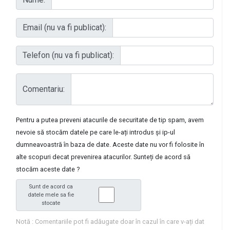
Email (nu va fi publicat):
Telefon (nu va fi publicat):
Comentariu:
Pentru a putea preveni atacurile de securitate de tip spam, avem
nevoie să stocăm datele pe care le-ați introdus și ip-ul
dumneavoastră în baza de date. Aceste date nu vor fi folosite în
alte scopuri decat prevenirea atacurilor. Sunteți de acord să
stocăm aceste date ?
Sunt de acord ca
datele mele sa fie
stocate
Notă : Comentariile pot fi adăugate doar în cazul în care v-ați dat