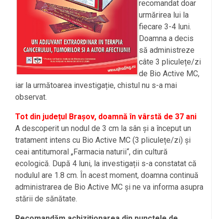
recomandat doar
urmărirea lui la
fiecare 3-4 luni.
Doamna a decis
să administreze
câte 3 pliculețe/zi
de Bio Active MC,
iar la următoarea investigație, chistul nu s-a mai
observat.
Tot din județul Brașov, doamnă în vârstă de 37 ani
A descoperit un nodul de 3 cm la sân și a început un
tratament intens cu Bio Active MC (3 pliculețe/zi) și
ceai antitumoral „Farmacia naturii“, din cultură
ecologică. După 4 luni, la investigații s-a constatat că
nodulul are 1.8 cm. În acest moment, doamna continuă
administrarea de Bio Active MC și ne va informa asupra
stării de sănătate.
Recomandăm achiziționarea din punctele de