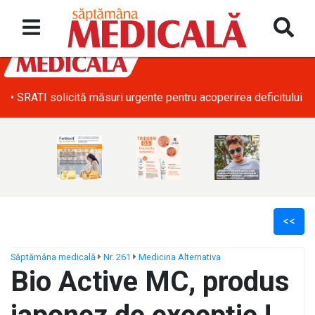
• SRATI solicită măsuri urgente pentru acoperirea deficitului d
<<
Săptămâna medicală
Nr. 261
Medicina Alternativa
Bio Active MC, produs
ș