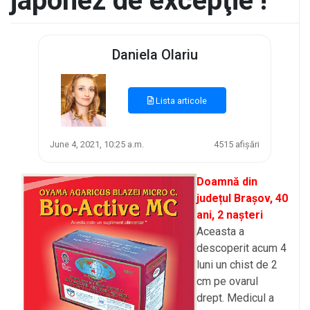
japonez de excepţie !
Daniela Olariu
Lista articole
June 4, 2021, 10:25 a.m.
4515 afișări
Doamnă din
județul Brașov, 40
ani, 2 nașteri
Aceasta a
descoperit acum 4
luni un chist de 2
cm pe ovarul
drept. Medicul a