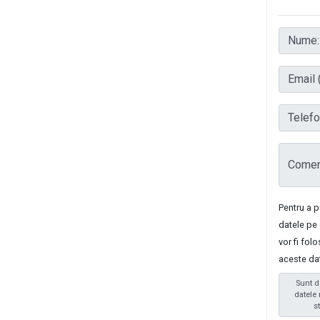
Nume:
Email (
Telefon
Coment
Pentru a 
datele pe 
vor fi fol
aceste da
Sunt d
datele 
s