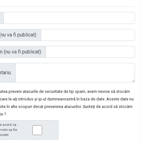
nu va fi publicat):
 (nu va fi publicat):
ariu:
putea preveni atacurile de securitate de tip spam, avem nevoie să stocăm
care le-ați introdus și ip-ul dumneavoastră în baza de date. Aceste date nu
osite în alte scopuri decat prevenirea atacurilor. Sunteți de acord să stocăm
te ?
e acord ca
mele sa fie
tocate