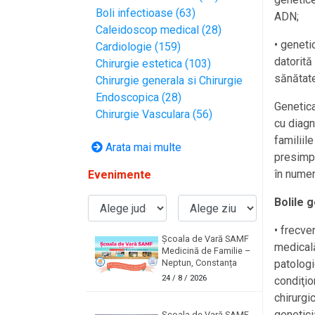
Boli infectioase (63)
ADN;
Caleidoscop medical (28)
• genet
Cardiologie (159)
datorită
Chirurgie estetica (103)
sănătate
Chirurgie generala si Chirurgie
Endoscopica (28)
Genetica
Chirurgie Vasculara (56)
cu diagn
familiil
Arata mai multe
presimpt
în numer
Evenimente
Bolile 
• frecve
Școala de Vară SAMF
medicală
Medicină de Familie –
Neptun, Constanța
patologi
24
/ 8 / 2026
condiţio
chirurgi
genetici
Școala de Vară SAMF