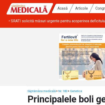
Acasă
Articole
Congr
ă zi
• SRATI solicită măsuri urgente pentru acoperirea deficitulu
Săptămâna medicală
Nr. 183
Genetica
Principalele boli g