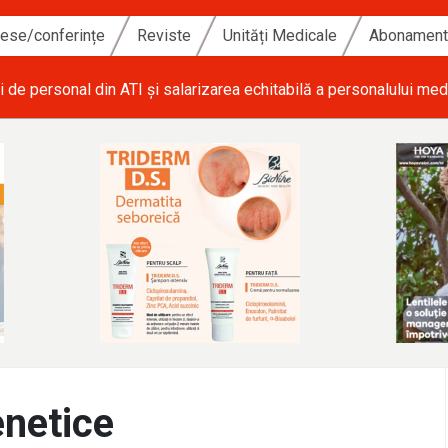
ese/conferințe
Reviste
Unități Medicale
Abonamen
i de personal din ATI și salarizarea echitabilă a personalului med
enetice