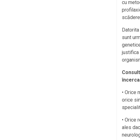
cu metod
profilax
scăderea
Datorita
sunt urm
genetice
justific
organism
Consult
încerca
• Orice 
orice si
specialit
• Orice 
ales dac
neurolog