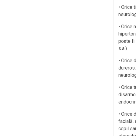
• Orice 
neurolog
• Orice 
hiperton
poate fi
s.a.)
• Orice 
dureros, 
neurolog
• Orice 
disarmon
endocrin
• Orice 
facială, 
copil sa
stomatol