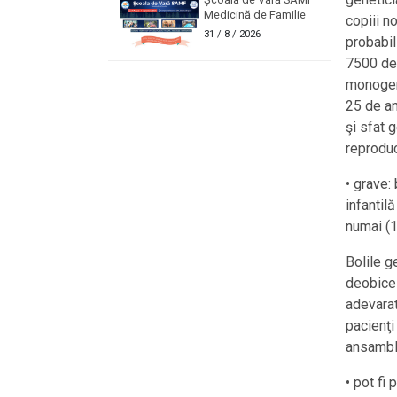
Medicină de Familie
copiii n
31
/ 8 / 2026
probabil
7500 de 
monogeni
25 de an
şi sfat 
reproduce
• grave:
infantilă
numai (10
Bolile g
deobicei
adevarat
pacienţi 
ansambl
• pot fi