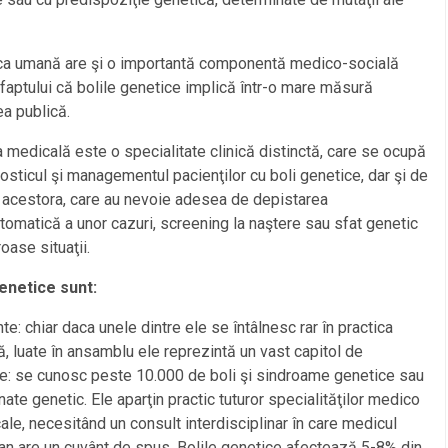
ica umană are şi o importantă componentă medico-socială
 faptului că bolile genetice implică într-o mare măsură
a publică.
 medicală este o specialitate clinică distinctă, care se ocupă
osticul şi managementul pacienţilor cu boli genetice, dar şi de
e acestora, care au nevoie adesea de depistarea
omatică a unor cazuri, screening la naştere sau sfat genetic
oase situaţii.
genetice sunt:
nte: chiar daca unele dintre ele se întâlnesc rar în practica
, luate în ansamblu ele reprezintă un vast capitol de
e: se cunosc peste 10.000 de boli şi sindroame genetice sau
nate genetic. Ele aparţin practic tuturor specialităţilor medico
cale, necesitând un consult interdisciplinar în care medicul
an are un cuvânt de spus. Bolile genetice afectează 5-8% din