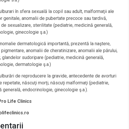
tulburari în sfera sexuală la copil sau adult, malformaţii ale
r genitale, anomalii de pubertate precoce sau tardivă,
 de sexualizare, sterilitate (pediatrie, medicină generală,
ologie, ginecologie ş.a.)
anomalie dermatologică importantă, prezentă la naştere,
 pigmentare, anomalii de cheratinizare, anomalii ale părului,
r, glandelor sudoripare (pediatrie, medicină generală,
ologie, dermatologie ş.a.)
tulburări de reproducere la gravide, antecedente de avorturi
 repetate, născuţi morţi, născuţi malformaţi (pediatrie,
 generală, endocrinologie, ginecologie ş.a.).
Pro Life Clinics
lifeclinics.ro
ntarii