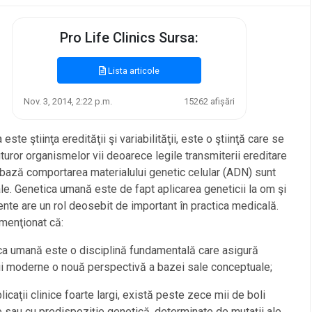
Pro Life Clinics Sursa:
Lista articole
Nov. 3, 2014, 2:22 p.m.
15262 afișări
este ştiinţa eredităţii şi variabilităţii, este o ştiinţă care se
uturor organismelor vii deoarece legile transmiterii ereditare
 bază comportarea materialului genetic celular (ADN) sunt
le. Genetica umană este de fapt aplicarea geneticii la om şi
nte are un rol deosebit de important în practica medicală.
menţionat că:
ca umană este o disciplină fundamentală care asigură
i moderne o nouă perspectivă a bazei sale conceptuale;
plicaţii clinice foarte largi, există peste zece mii de boli
 sau cu predispoziţie genetică, determinate de mutaţii ale