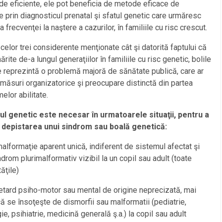
e eficiente, ele pot beneficia de metode eficace de
ie prin diagnosticul prenatal şi sfatul genetic care urmăresc
 frecvenţei la naştere a cazurilor, în familiile cu risc crescut.
 celor trei considerente menţionate cât şi datorită faptului că
ărite de-a lungul generaţiilor în familiile cu risc genetic, bolile
 reprezintă o problemă majoră de sănătate publică, care ar
a măsuri organizatorice şi preocupare distinctă din partea
elor abilitate.
ul genetic este necesar în urmatoarele situaţii, pentru a
 depistarea unui sindrom sau boală genetică:
malformaţie aparent unică, indiferent de sistemul afectat şi
ndrom plurimalformativ vizibil la un copil sau adult (toate
ăţile)
retard psiho-motor sau mental de origine neprecizată, mai
ă se însoţeşte de dismorfii sau malformatii (pediatrie,
ie, psihiatrie, medicină generală ş.a.) la copil sau adult