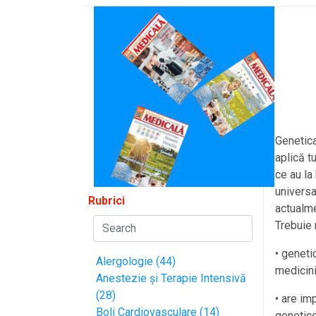
Genetica 
aplică t
ce au la
universa
Rubrici
actualme
Trebuie 
• geneti
Alergologie (44)
medicini
Anestezie și Terapie Intensivă
(28)
• are im
Boli Cardiovasculare (14)
genetice