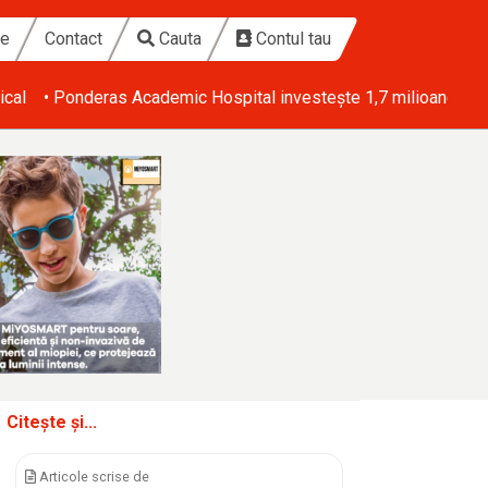
te
Contact
Cauta
Contul tau
ical
• Ponderas Academic Hospital investește 1,7 milioane de eu
Citește și...
Articole scrise de