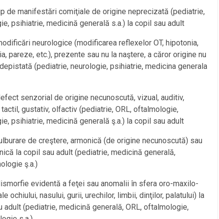
tip de manifestări comiţiale de origine neprecizată (pediatrie,
ie, psihiatrie, medicină generală s.a.) la copil sau adult
modificări neurologice (modificarea reflexelor OT, hipotonia,
ia, pareze, etc.), prezente sau nu la naştere, a căror origine nu
 depistată (pediatrie, neurologie, psihiatrie, medicina generala
defect senzorial de origine necunoscută, vizual, auditiv,
tactil, gustativ, olfactiv (pediatrie, ORL, oftalmologie,
ie, psihiatrie, medicină generală ş.a.) la copil sau adult
tulburare de creştere, armonică (de origine necunoscută) sau
ică la copil sau adult (pediatrie, medicină generală,
ologie ş.a.)
dismorfie evidentă a feţei sau anomalii în sfera oro-maxilo-
ale ochiului, nasului, gurii, urechilor, limbii, dinţilor, palatului) la
u adult (pediatrie, medicină generală, ORL, oftalmologie,
ogie s.a.)