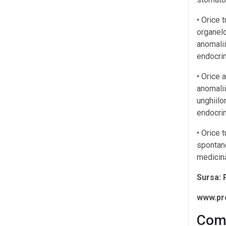
• Orice 
organelo
anomalii
endocrin
• Orice 
anomalii
unghiilo
endocrin
• Orice 
spontane
medicină
Sursa: 
www.pro
Come