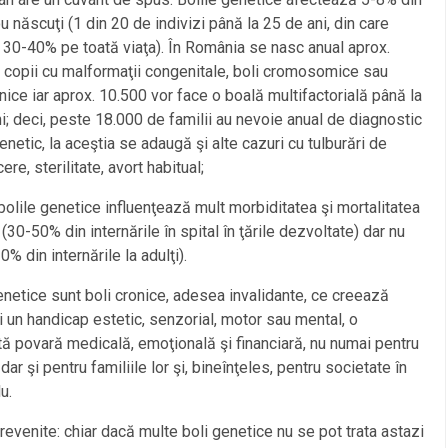
ou născuţi (1 din 20 de indivizi până la 25 de ani, din care
 30-40% pe toată viaţa). În România se nasc anual aprox.
copii cu malformaţii congenitale, boli cromosomice sau
ce iar aprox. 10.500 vor face o boală multifactorială până la
i; deci, peste 18.000 de familii au nevoie anual de diagnostic
genetic, la aceştia se adaugă şi alte cazuri cu tulburări de
re, sterilitate, avort habitual;
 bolile genetice influenţează mult morbiditatea şi mortalitatea
 (30-50% din internările în spital în ţările dezvoltate) dar nu
% din internările la adulţi).
enetice sunt boli cronice, adesea invalidante, ce creează
 un handicap estetic, senzorial, motor sau mental, o
ă povară medicală, emoţională şi financiară, nu numai pentru
dar şi pentru familiile lor şi, bineînţeles, pentru societate în
u.
 prevenite: chiar dacă multe boli genetice nu se pot trata astazi