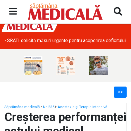
• SRATI solicită măsuri urgente pentru acoperirea deficitului d
<<
Săptămâna medicală
Nr. 235
Anestezie și Terapie Intensivă
Creșterea performanței
ș