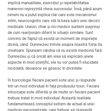
implică manualitate, exercițiul și repetabilitatea
manevrei reprezintă cheia succesului. Însă, până acum
nimeni nu a putut explica clar care este mecanismul
intim, neurocognitiv care stă la baza luării unei decizii
medicale. Uneori, chiar și noi medicii suntem surprinși
de cum reacționăm diferit în situații similare. Sunt
convins de faptul că există un moment de inspirație
divină, când Dumnezeu trimite asupra noastră forța Sa
creatoare. Spuneam cândva că nu există medicină fară
Dumnezeu și că oricât am vrea să explicăm unele
aspecte în mod științific, ele nu vor putea fi elucidate
niciodată, deoarece se găsesc în divinitate.
În toxicologie fiecare pacient este unic și răspunde
într-un mod individual în fața produsului toxic. Fiecare
intoxicație este diferită și de multe ori fiecare pacient
trebuie tratat în mod individual. Această realitate
fundamentează conceptul extrem de actual al unei
medicini personalizate, care trebuie să răspundă