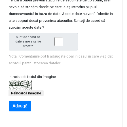
Pentru a putea preveni atacurile de securitate de tip spam, avem
nevoie să stocăm datele pe care le-ați introdus și ip-ul
dumneavoastră în baza de date. Aceste date nu vor fi folosite în
alte scopuri decat prevenirea atacurilor. Sunteți de acord să
stocăm aceste date ?
Sunt de acord ca
datele mele sa fie
stocate
Notă : Comentariile pot fi adăugate doar în cazul în care v-ați dat
acordul pentru stocarea datelor
Introduceti textul din imagine
Reîncarcă imagine
Adaugă