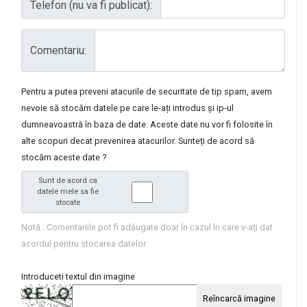
Telefon (nu va fi publicat):
Comentariu:
Pentru a putea preveni atacurile de securitate de tip spam, avem
nevoie să stocăm datele pe care le-ați introdus și ip-ul
dumneavoastră în baza de date. Aceste date nu vor fi folosite în
alte scopuri decat prevenirea atacurilor. Sunteți de acord să
stocăm aceste date ?
Sunt de acord ca
datele mele sa fie
stocate
Notă : Comentariile pot fi adăugate doar în cazul în care v-ați dat
acordul pentru stocarea datelor
Introduceti textul din imagine
Reîncarcă imagine