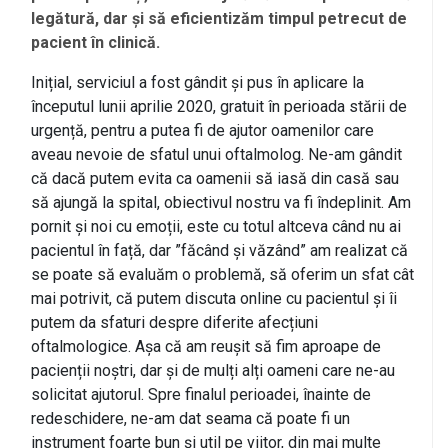
legătură, dar și să eficientizăm timpul petrecut de
pacient în clinică.
Inițial, serviciul a fost gândit și pus în aplicare la
începutul lunii aprilie 2020, gratuit în perioada stării de
urgență, pentru a putea fi de ajutor oamenilor care
aveau nevoie de sfatul unui oftalmolog. Ne-am gândit
că dacă putem evita ca oamenii să iasă din casă sau
să ajungă la spital, obiectivul nostru va fi îndeplinit. Am
pornit și noi cu emoții, este cu totul altceva când nu ai
pacientul în față, dar ”făcând și văzând” am realizat că
se poate să evaluăm o problemă, să oferim un sfat cât
mai potrivit, că putem discuta online cu pacientul și îi
putem da sfaturi despre diferite afecțiuni
oftalmologice. Așa că am reușit să fim aproape de
pacienții noștri, dar și de mulți alți oameni care ne-au
solicitat ajutorul. Spre finalul perioadei, înainte de
redeschidere, ne-am dat seama că poate fi un
instrument foarte bun și util pe viitor, din mai multe