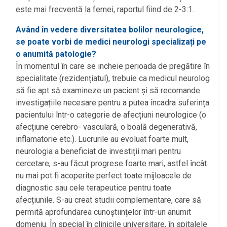
este mai frecventă la femei, raportul fiind de 2-3:1.
Având în vedere diversitatea bolilor neurologice,
se poate vorbi de medici neurologi specializați pe
o anumită patologie?
În momentul în care se incheie perioada de pregătire în
specialitate (rezidențiatul), trebuie ca medicul neurolog
să fie apt să examineze un pacient și să recomande
investigațiile necesare pentru a putea încadra suferința
pacientului într-o categorie de afecțiuni neurologice (o
afecțiune cerebro- vasculară, o boală degenerativă,
inflamatorie etc.). Lucrurile au evoluat foarte mult,
neurologia a beneficiat de investiții mari pentru
cercetare, s-au făcut progrese foarte mari, astfel încât
nu mai pot fi acoperite perfect toate mijloacele de
diagnostic sau cele terapeutice pentru toate
afecțiunile. S-au creat studii complementare, care să
permită aprofundarea cunoștiințelor într-un anumit
domeniu. În special în clinicile universitare, în spitalele