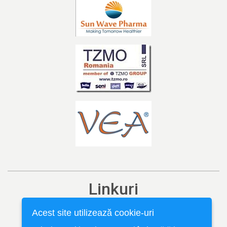
Linkuri
Ediția curentă
Acest site utilizează cookie-uri
Arhivă