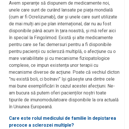
Avem speranțe să dispunem de medicamente noi,
unele care sunt de curând lansate pe piața mondială
(cum ar fi Ocrelizumab), dar și unele care sunt utilizate
de mai mulți ani pe plan internațional, dar nu au fost
disponibile până acum în țara noastră, și mă refer aici
în special la Fingolimod. Există și alte medicamente
pentru care se fac demersuri pentru a fi disponibile
pentru pacienții cu scleroză multiplă, o afecțiune cu o
mare variabilitate și cu mecanisme fiziopatologice
complexe, ce impun existența unor terapii cu
mecanisme diverse de acțiune. Poate că vechiul dicton
”nu există boli, ci bolnavi” își găsește una dintre cele
mai bune exemplificări în cazul acestei afecțiuni. Ne-
am bucura să putem oferi pacienților noștri toate
tipurile de imunomodulatoare disponibile la ora actuală
în Uniunea Europeană.
Care este rolul medicului de familie în depistarea
precoce a sclerozei multiple?