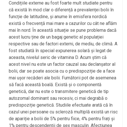
Condițiile externe au fost foarte mult studiate pentru
că există în mod clar o diferență a prevalenței bolii în
funcție de latitudine, și anume în emisfera nordică
există o frecvență mai mare a cazurilor cu cât ne aflăm
mai în nord. În această situație se pune problema dacă
acest lucru ține de un bagaj genetic al populației
respective sau de factori externi, de mediu, de climă. A
fost studiată în special expunerea solară și legat de
aceasta, nivelul seric de vitamina D. Acum știm că
acest nivel nu este un factor cauzal sau declanșator al
bolii, dar se poate asocia cu o predispoziție de a face
mai ușor recăderi ale bolii. Fumătorii pot de asemenea
să facă această boală. Există și o componentă
genetică, dar nu este o transmitere genetică de tip
autozomal dominant sau recesiv, ci mai degrabă o
predispoziție genetică. Studiile efectuate arată că în
cazul unei persoane cu scleroză multiplă există un risc
de apariție a bolii de 5% pentru fiice, 4% pentru frați și
1% pentru descendenții de sex masculin. Afecțiunea