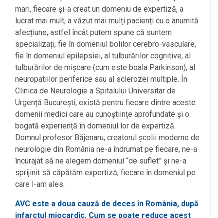
mari, fiecare și-a creat un domeniu de expertiză, a
lucrat mai mult, a văzut mai mulți pacienți cu o anumită
afecțiune, astfel încât putem spune că suntem
specializați, fie în domeniul bolilor cerebro-vasculare,
fie în domeniul epilepsiei, al tulburărilor cognitive, al
tulburărilor de mișcare (cum este boala Parkinson), al
neuropatiilor periferice sau al sclerozei multiple. În
Clinica de Neurologie a Spitalului Universitar de
Urgență București, există pentru fiecare dintre aceste
domenii medici care au cunoștiințe aprofundate și o
bogată experiență în domeniul lor de expertiză.
Domnul profesor Băjenaru, creatorul școlii moderne de
neurologie din România ne-a îndrumat pe fiecare, ne-a
încurajat să ne alegem domeniul “de suflet” și ne-a
sprijinit să căpătăm expertiză, fiecare în domeniul pe
care l-am ales.
AVC este a doua cauză de deces în România, după
infarctul miocardic. Cum se poate reduce acest