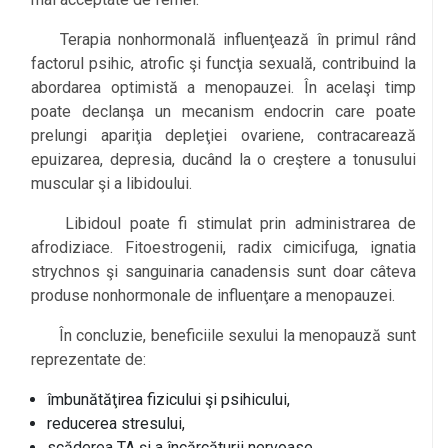
Terapia nonhormonală influenţează în primul rând
factorul psihic, atrofic şi funcţia sexuală, contribuind la
abordarea optimistă a menopauzei. În acelaşi timp
poate declanşa un mecanism endocrin care poate
prelungi apariţia depleţiei ovariene, contracarează
epuizarea, depresia, ducând la o creştere a tonusului
muscular şi a libidoului.
Libidoul poate fi stimulat prin administrarea de
afrodiziace. Fitoestrogenii, radix cimicifuga, ignatia
strychnos şi sanguinaria canadensis sunt doar câteva
produse nonhormonale de influenţare a menopauzei.
În concluzie, beneficiile sexului la menopauză sunt
reprezentate de:
îmbunătăţirea fizicului şi psihicului,
reducerea stresului,
scăderea TA şi a încărcăturii nervoase,