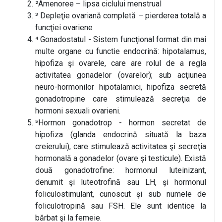
²Amenoree – lipsa ciclului menstrual
³ Depleţie ovariană completă – pierderea totală a
funcţiei ovariene
⁴ Gonadostatul - Sistem funcţional format din mai
multe organe cu functie endocrină: hipotalamus,
hipofiza şi ovarele, care are rolul de a regla
activitatea gonadelor (ovarelor); sub acţiunea
neuro-hormonilor hipotalamici, hipofiza secretă
gonadotropine care stimulează secreţia de
hormoni sexuali ovarieni.
⁵Hormon gonadotrop - hormon secretat de
hipofiza (glanda endocrină situată la baza
creierului), care stimulează activitatea şi secreţia
hormonală a gonadelor (ovare şi testicule). Există
două gonadotrofine: hormonul luteinizant,
denumit şi luteotrofină sau LH, şi hormonul
foliculostimulant, cunoscut şi sub numele de
foliculotropină sau FSH. Ele sunt identice la
bărbat şi la femeie.