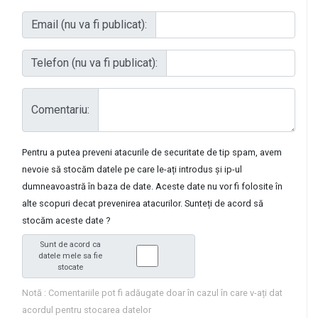
Email (nu va fi publicat):
Telefon (nu va fi publicat):
Comentariu:
Pentru a putea preveni atacurile de securitate de tip spam, avem
nevoie să stocăm datele pe care le-ați introdus și ip-ul
dumneavoastră în baza de date. Aceste date nu vor fi folosite în
alte scopuri decat prevenirea atacurilor. Sunteți de acord să
stocăm aceste date ?
Sunt de acord ca
datele mele sa fie
stocate
Notă : Comentariile pot fi adăugate doar în cazul în care v-ați dat
acordul pentru stocarea datelor