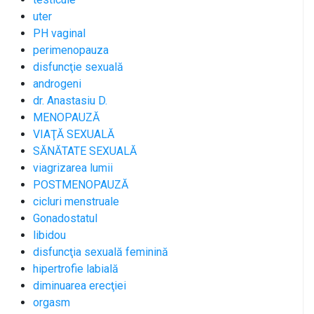
uter
PH vaginal
perimenopauza
disfuncţie sexuală
androgeni
dr. Anastasiu D.
MENOPAUZĂ
VIAŢĂ SEXUALĂ
SĂNĂTATE SEXUALĂ
viagrizarea lumii
POSTMENOPAUZĂ
cicluri menstruale
Gonadostatul
libidou
disfuncţia sexuală feminină
hipertrofie labială
diminuarea erecţiei
orgasm