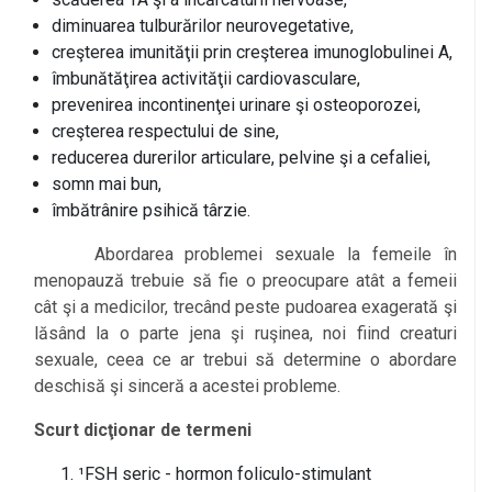
diminuarea tulburărilor neurovegetative,
creşterea imunităţii prin creşterea imunoglobulinei A,
îmbunătăţirea activităţii cardiovasculare,
prevenirea incontinenţei urinare şi osteoporozei,
creşterea respectului de sine,
reducerea durerilor articulare, pelvine şi a cefaliei,
somn mai bun,
îmbătrânire psihică târzie.
Abordarea problemei sexuale la femeile în
menopauză trebuie să fie o preocupare atât a femeii
cât şi a medicilor, trecând peste pudoarea exagerată şi
lăsând la o parte jena şi ruşinea, noi fiind creaturi
sexuale, ceea ce ar trebui să determine o abordare
deschisă şi sinceră a acestei probleme.
Scurt dicţionar de termeni
¹FSH seric - hormon foliculo-stimulant