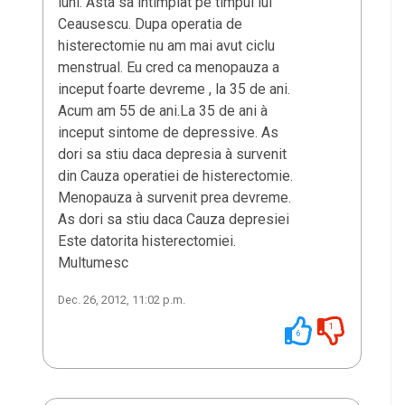
luni. Asta sa intimplat pe timpul lui
Ceausescu. Dupa operatia de
histerectomie nu am mai avut ciclu
menstrual. Eu cred ca menopauza a
inceput foarte devreme , la 35 de ani.
Acum am 55 de ani.La 35 de ani à
inceput sintome de depressive. As
dori sa stiu daca depresia à survenit
din Cauza operatiei de histerectomie.
Menopauza à survenit prea devreme.
As dori sa stiu daca Cauza depresiei
Este datorita histerectomiei.
Multumesc
Dec. 26, 2012, 11:02 p.m.
1
6