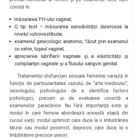
constă în:
măsurarea PH-ului vaginal,
Q tip test – măsurarea sensibilităţii dureroase la
nivelul vulvovestibular,
examenul ginecologic anatomic, făcut prin examenul
cu valve, tuşeul vaginal,
aprecierea lubrifierii vaginale şi a elasticităţii şi
complianţei vaginale şi a fluxului sangvin genital.
l
Tratamentul disfuncţiei sexuale feminine variază în
funcţie de particularitatea cazului, de “arta medicului”,
sexologului, psihologului de a identifica factorii
psihologici, precum şi de evaluarea corectă a
examenelor paraclinice. Nu fără importanţă este şi
modul în care femeia abordează această etapă din
cursul vieţii: modul optimist care duce la o îmbătrânire
târzie sau modul pesimist, depresiv, care duce la o
îmbătrânire precoce uneori.