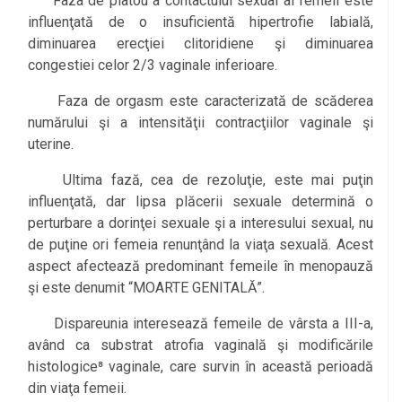
Faza de platou a contactului sexual al femeii este
influenţată de o insuficientă hipertrofie labială,
diminuarea erecţiei clitoridiene şi diminuarea
congestiei celor 2/3 vaginale inferioare.
Faza de orgasm este caracterizată de scăderea
numărului şi a intensităţii contracţiilor vaginale şi
uterine.
Ultima fază, cea de rezoluţie, este mai puţin
influenţată, dar lipsa plăcerii sexuale determină o
perturbare a dorinţei sexuale şi a interesului sexual, nu
de puţine ori femeia renunţând la viaţa sexuală. Acest
aspect afectează predominant femeile în menopauză
şi este denumit “MOARTE GENITALĂ”.
Dispareunia interesează femeile de vârsta a III-a,
având ca substrat atrofia vaginală şi modificările
histologice⁸ vaginale, care survin în această perioadă
din viaţa femeii.