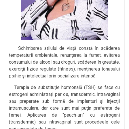
Schimbarea stilului de viaţă constă în scăderea
temperaturii ambientale, renunţarea la fumat, evitarea
consumului de alcool sau droguri, scăderea în greutate,
exerciţii fizice regulate (fitness), menţinerea tonusului
psihic şi intelectual prin socializare intensă.
Terapia de substituţie hormonală (TSH) se face cu
estrogeni administraţi per os, transdermic, intravaginal
sau preparate sub formă de implanturi şi injecţii
intramusculare, dar care sunt mai puţin preferate de
femei. Aplicarea de “peuch-uri” cu estrogeni
(transdermic) sau intravaginal sunt procedeele cele
mai acceptate de femei.