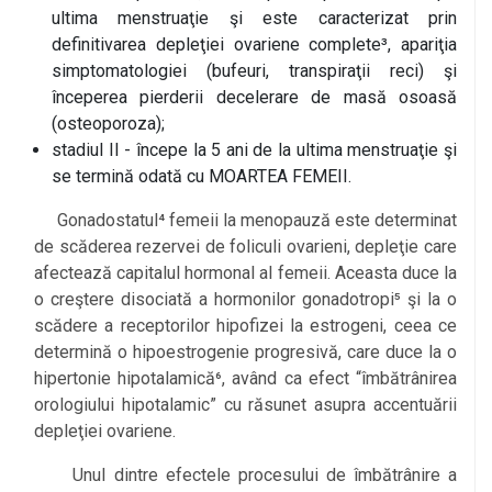
ultima menstruaţie şi este caracterizat prin
definitivarea depleţiei ovariene complete³, apariţia
simptomatologiei (bufeuri, transpiraţii reci) şi
începerea pierderii decelerare de masă osoasă
(osteoporoza);
stadiul II - începe la 5 ani de la ultima menstruaţie şi
se termină odată cu MOARTEA FEMEII.
Gonadostatul⁴ femeii la menopauză este determinat
de scăderea rezervei de foliculi ovarieni, depleţie care
afectează capitalul hormonal al femeii. Aceasta duce la
o creştere disociată a hormonilor gonadotropi⁵ şi la o
scădere a receptorilor hipofizei la estrogeni, ceea ce
determină o hipoestrogenie progresivă, care duce la o
hipertonie hipotalamică⁶, având ca efect “îmbătrânirea
orologiului hipotalamic” cu răsunet asupra accentuării
depleţiei ovariene.
Unul dintre efectele procesului de îmbătrânire a