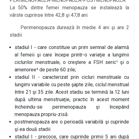
PERIMENOPAUZĂ-MENOPAUZĂ-POSTMENOPAUZĂ.
La 50% dintre femei menopauza se instalează la
vârste cuprinse între 42,8 şi 47,8 ani.
Perimenopauza durează în medie 4 ani şi are 2
stadii:
stadiul I - care constituie un prim semnal de alarmă
al femeii şi care începe printr-o variaţie a lungimii
ciclurilor menstruale, o creştere a FSH seric¹ şi o
amenoree² de peste 60 zile;
stadiul II - caracterizat prin cicluri menstruale cu
lungimi variabile cu peste şapte zile, ciclul menstrual
între 21 şi 35 zile. Acest stadiu se termină la 12 luni
după ultima menstruaţie, practic în acest moment
încheindu-se perimenopauza şi începând
menopauza propriu-zisă.
postmenopauza are o perioadă variabilă şi cuprinde
şi ea două stadii:
stadiul I - precoce, care cuprinde primii 5 ani după