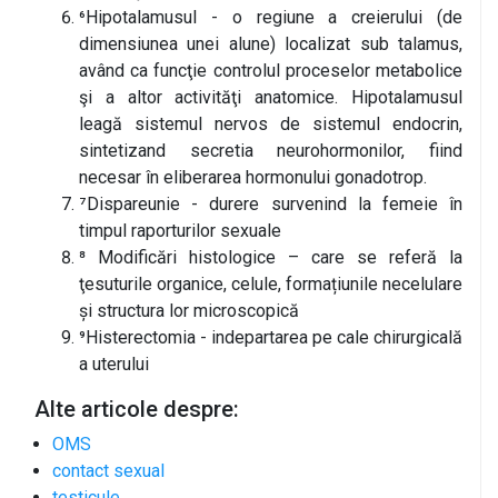
⁶Hipotalamusul - o regiune a creierului (de
dimensiunea unei alune) localizat sub talamus,
având ca funcţie controlul proceselor metabolice
şi a altor activităţi anatomice. Hipotalamusul
leagă sistemul nervos de sistemul endocrin,
sintetizand secretia neurohormonilor, fiind
necesar în eliberarea hormonului gonadotrop.
⁷Dispareunie - durere survenind la femeie în
timpul raporturilor sexuale
⁸ Modificări histologice – care se referă la
ţesuturile organice, celule, formațiunile necelulare
și structura lor microscopică
⁹Histerectomia - indepartarea pe cale chirurgicală
a uterului
Alte articole despre:
OMS
contact sexual
testicule