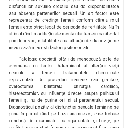
disfuncţiilor sexuale erectile sau de disponibilitatea
sau absenţa partenerilor sexuali. Un alt factor este
reprezentat de credinţa femeii conform căreia rolul
femeii este strict legat de perioada de fertilitate. Nu în
ultimul rând, modificări ale mentalului femeii manifestat
prin depresie, iritabilitate sau tulburări de dispoziţie se
încadrează în aceşti factori psihosociali.
Patologia asociată stării de menopauză este de
asemenea un factor determinant al alterării vieţii
sexuale a femeii. Tratamentele chirurgicale
reprezentate de proceduri mamare sau genitale,
ovarectomia bilaterală, chirurgia cardiacă,
histerectomia⁹, au influenţe directe asupra psihicului
femeii şi, nu de puţine ori, şi al partenerului sexual.
Diagnosticul pozitiv al disfuncţiei sexuale feminine se
pune în primul rând pe baza anamnezei, care trebuie
condusă de examinator cu rigurozitate şi fineţe, pe
profilul hormonal al femeii şi pe examenul fizic, care