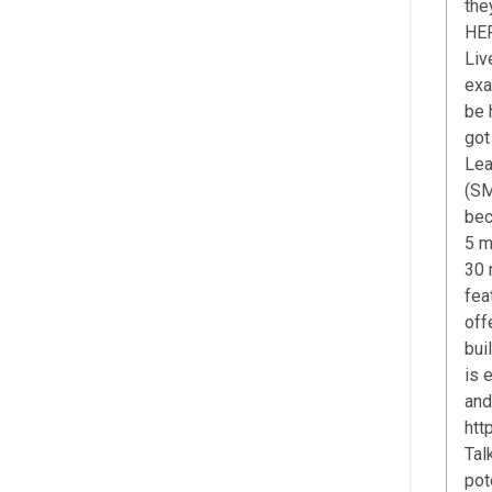
the
HER
Liv
exa
be 
got
Lea
(SM
bec
5 m
30 
fea
off
bui
is 
and
htt
Tal
pot