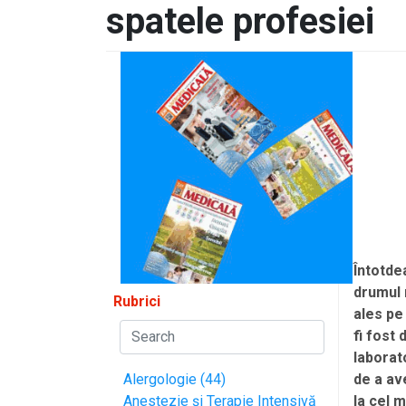
spatele profesiei
Întotde
drumul 
Rubrici
ales pe 
fi fost
laborat
de a av
Alergologie (44)
la cel m
Anestezie și Terapie Intensivă