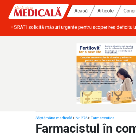
Acasă
Articole
Congr
ă zi
• SRATI solicită măsuri urgente pentru acoperirea deficitulu
Săptămâna medicală
Nr. 276
Farmaceutica
Farmacistul în com