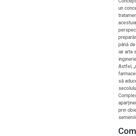
Conceptu
un conce
tratamen
acestuia
perspect
preparăr
până de 
iar arta
ingineri
Astfel, 
farmaceu
să aduce
secolulu
Complexi
aparține
prin obi
semenilo
Come