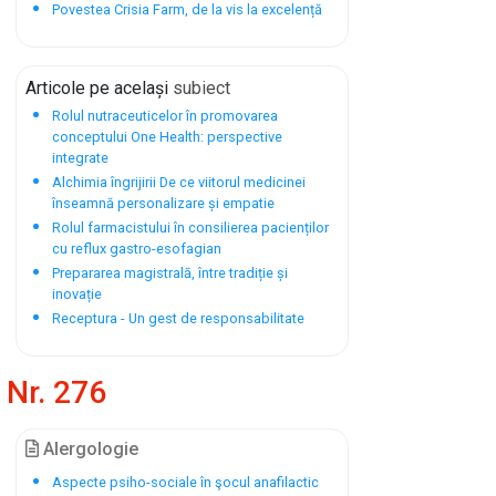
Povestea Crisia Farm, de la vis la excelență
Articole pe același
subiect
Rolul nutraceuticelor în promovarea
conceptului One Health: perspective
integrate
Alchimia îngrijirii De ce viitorul medicinei
înseamnă personalizare și empatie
Rolul farmacistului în consilierea pacienților
cu reflux gastro-esofagian
Prepararea magistrală, între tradiție și
inovație
Receptura - Un gest de responsabilitate
Nr. 276
Alergologie
Aspecte psiho-sociale în şocul anafilactic