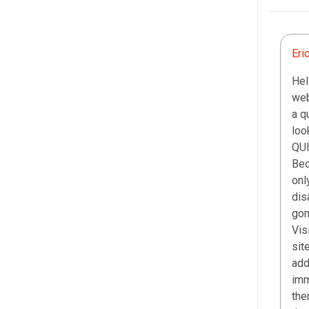
Eri
Hel
web
a q
loo
QUI
Bec
onl
dis
gon
Vis
sit
add
imm
the