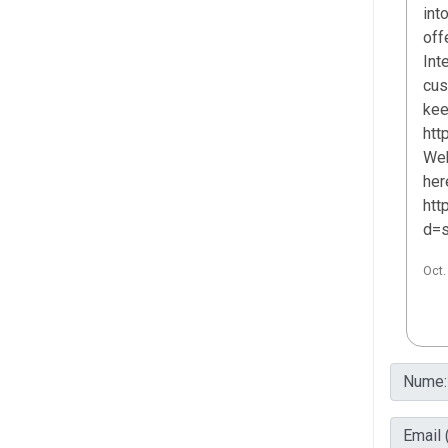
int
off
Int
cus
kee
htt
Web
her
htt
d=s
Oct.
Nume:
Email (