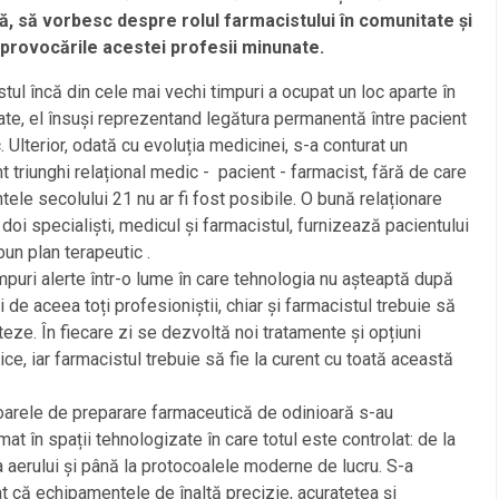
ă, să vorbesc despre rolul farmacistului în comunitate și
provocările acestei profesii minunate.
tul încă din cele mai vechi timpuri a ocupat un loc aparte în
te, el însuși reprezentand legătura permanentă între pacient
. Ulterior, odată cu evoluția medicinei, s-a conturat un
t triunghi relațional medic - pacient - farmacist, fără de care
tele secolului 21 nu ar fi fost posibile. O bună relaționare
i doi specialiști, medicul și farmacistul, furnizează pacientului
bun plan terapeutic .
mpuri alerte într-o lume în care tehnologia nu așteaptă după
i de aceea toți profesioniștii, chiar și farmacistul trebuie să
eze. În fiecare zi se dezvoltă noi tratamente și opțiuni
ice, iar farmacistul trebuie să fie la curent cu toată această
.
arele de preparare farmaceutică de odinioară s-au
mat în spații tehnologizate în care totul este controlat: de la
a aerului și până la protocoalele moderne de lucru. S-a
t că echipamentele de înaltă precizie, acuratețea și