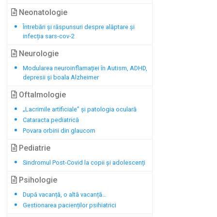
Neonatologie
Întrebări și răspunsuri despre alăptare și
infecția sars-cov-2
Neurologie
Modularea neuroinflamației în Autism, ADHD,
depresii și boala Alzheimer
Oftalmologie
„Lacrimile artificiale” și patologia oculară
Cataracta pediatrică
Povara orbirii din glaucom
Pediatrie
Sindromul Post-Covid la copii și adolescenți
Psihologie
După vacanță, o altă vacanță…
Gestionarea pacienților psihiatrici