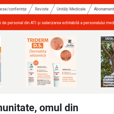
ese/conferințe
Reviste
Unități Medicale
Abonamen
i de personal din ATI și salarizarea echitabilă a personalului med
unitate, omul din