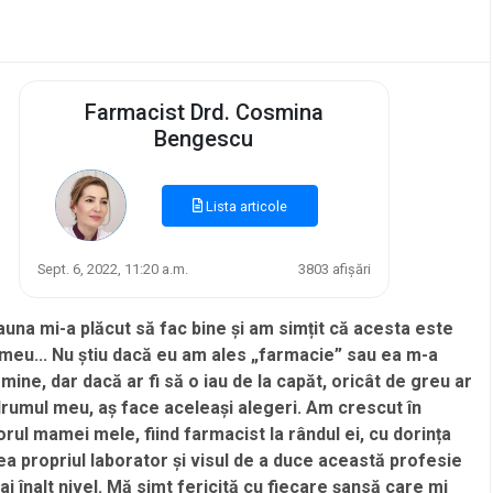
Farmacist Drd. Cosmina
Bengescu
Lista articole
Sept. 6, 2022, 11:20 a.m.
3803 afișări
auna mi-a plăcut să fac bine și am simțit că acesta este
meu... Nu știu dacă eu am ales „farmacie” sau ea m-a
mine, dar dacă ar fi să o iau de la capăt, oricât de greu ar
 drumul meu, aș face aceleași alegeri. Am crescut în
orul mamei mele, fiind farmacist la rândul ei, cu dorința
ea propriul laborator și visul de a duce această profesie
ai înalt nivel. Mă simt fericită cu fiecare șansă care mi