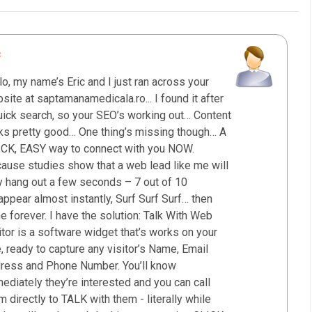
c
lo, my name’s Eric and I just ran across your
site at saptamanamedicala.ro... I found it after
uick search, so your SEO’s working out… Content
ks pretty good… One thing’s missing though… A
CK, EASY way to connect with you NOW.
ause studies show that a web lead like me will
y hang out a few seconds – 7 out of 10
appear almost instantly, Surf Surf Surf… then
e forever. I have the solution: Talk With Web
itor is a software widget that’s works on your
e, ready to capture any visitor’s Name, Email
ress and Phone Number. You’ll know
ediately they’re interested and you can call
m directly to TALK with them - literally while