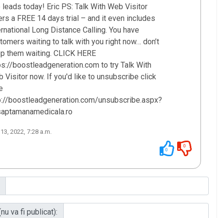
o leads today! Eric PS: Talk With Web Visitor
ers a FREE 14 days trial – and it even includes
ernational Long Distance Calling. You have
tomers waiting to talk with you right now… don’t
p them waiting. CLICK HERE
ps://boostleadgeneration.com to try Talk With
 Visitor now. If you'd like to unsubscribe click
e
p://boostleadgeneration.com/unsubscribe.aspx?
aptamanamedicala.ro
 13, 2022, 7:28 a.m.
0
0
nu va fi publicat):