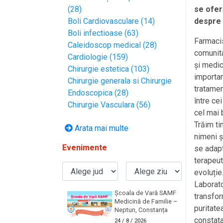
se ofer
(28)
despre 
Boli Cardiovasculare (14)
Boli infectioase (63)
Farmacis
Caleidoscop medical (28)
comunita
Cardiologie (159)
și medic
Chirurgie estetica (103)
importan
Chirurgie generala si Chirurgie
tratamen
Endoscopica (28)
între ce
Chirurgie Vasculara (56)
cel mai 
Trăim ti
Arata mai multe
nimeni ș
Evenimente
se adapt
terapeut
evoluție
Laborato
Școala de Vară SAMF
transfor
Medicină de Familie –
puritate
Neptun, Constanța
constata
24
/ 8 / 2026