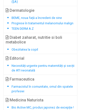
(ŞA)
Dermatologie
BEME, noua față a încrederii de sine
Progrese în tratamentul melanomului malign
TEEN DERM A.Z
Diabet zaharat, nutritie si boli
metabolice
Obezitatea la copil
Editorial
Necesități urgente pentru maternități și secții
de ATI neonatală
Farmaceutica
Farmacistul în comunitate, omul din spatele
profesiei
Medicina Naturista
Bio Active MC, produs japonez de excepţie !