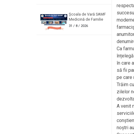
respecta
succesul
Școala de Vară SAMF
moderne 
Medicină de Familie
31
/ 8 / 2026
farmaciș
anumitor
denumire
Ca farm
înțelegă
în care 
să fii p
pe care 
Trăim cu
zilelor 
dezvolta
A venit 
serviciil
conștien
noștri a