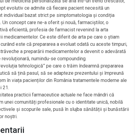
l de medicină personalizată se afla într-un trend crescător,
pt evolutiv ce admite că fiecare pacient necesită un
t individual bazat strict pe simptomatologia și condiția
. Un concept care ne-a oferit și nouă, farmaciștilor, o
ivă eficientă, profesia de farmacist revenind la arta
ii medicamentelor. Ce este diferit de arta pe care o știam
curând este că prepararea a evoluat odată cu aceste timpuri,
 străveche a preparării medicamentelor a devenit o adevărată
e revoluționară, numindu-se compounding.
„revoluția tehnologică” pe care o trăim îndeamnă prepararea
tică să țină pasul, să se adapteze prezentului și împreună
m în viața pacienților din România tratamentele moderne ale
i 21.
tatea practicii farmaceutice actuale ne face mândri că
m unei comunități profesionale cu o identitate unică, nobilă
ectivele și scopurile sale, pusă în slujba sănătății și bunăstării
r noștri.
ntarii