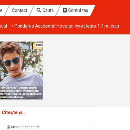
te
Contact
Cauta
Contul tau
ical
• Ponderas Academic Hospital investește 1,7 milioane de eu
Citește și...
Articole scrise de