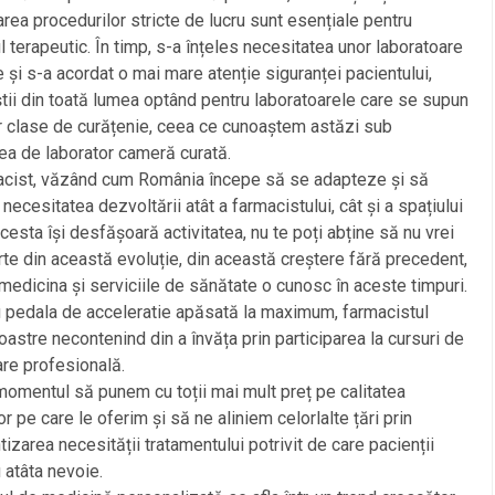
rea procedurilor stricte de lucru sunt esențiale pentru
 terapeutic. În timp, s-a înțeles necesitatea unor laboratoare
și s-a acordat o mai mare atenție siguranței pacientului,
tii din toată lumea optând pentru laboratoarele care se supun
 clase de curățenie, ceea ce cunoaștem astăzi sub
a de laborator cameră curată.
acist, văzând cum România începe să se adapteze și să
 necesitatea dezvoltării atât a farmacistului, cât și a spațiului
acesta își desfășoară activitatea, nu te poți abține să nu vrei
arte din această evoluție, din această creștere fără precedent,
medicina și serviciile de sănătate o cunosc în aceste timpuri.
 pedala de acceleratie apăsată la maximum, farmacistul
noastre necontenind din a învăța prin participarea la cursuri de
re profesională.
momentul să punem cu toții mai mult preț pe calitatea
or pe care le oferim și să ne aliniem celorlalte țări prin
tizarea necesității tratamentului potrivit de care pacienții
u atâta nevoie.