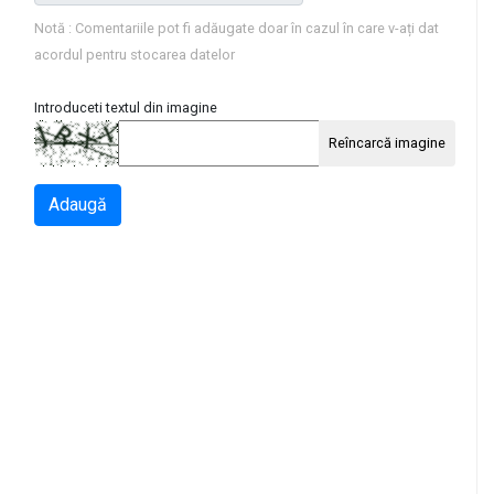
Notă : Comentariile pot fi adăugate doar în cazul în care v-ați dat
acordul pentru stocarea datelor
Introduceti textul din imagine
Reîncarcă imagine
Adaugă