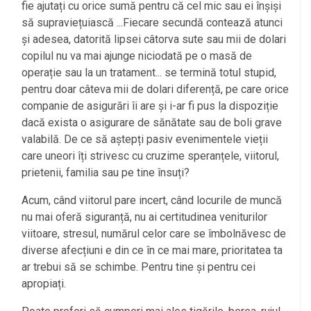
fie ajutați cu orice sumă pentru că cel mic sau ei înșiși
să supraviețuiască ...Fiecare secundă contează atunci
și adesea, datorită lipsei câtorva sute sau mii de dolari
copilul nu va mai ajunge niciodată pe o masă de
operație sau la un tratament... se termină totul stupid,
pentru doar câteva mii de dolari diferență, pe care orice
companie de asigurări îi are și i-ar fi pus la dispoziție
dacă exista o asigurare de sănătate sau de boli grave
valabilă. De ce să aștepți pasiv evenimentele vieții
care uneori îți strivesc cu cruzime speranțele, viitorul,
prietenii, familia sau pe tine însuți?
Acum, când viitorul pare incert, când locurile de muncă
nu mai oferă siguranță, nu ai certitudinea veniturilor
viitoare, stresul, numărul celor care se îmbolnăvesc de
diverse afecțiuni e din ce în ce mai mare, prioritatea ta
ar trebui să se schimbe. Pentru tine și pentru cei
apropiați.