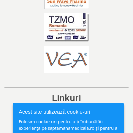
Linkuri
Ediția curentă
Acest site utilizează cookie-uri
Arhivă
Folosim cookie-uri pentru a-ți îmbunătăți
experiența pe saptamanamedicala.ro și pentru a
Rubrici