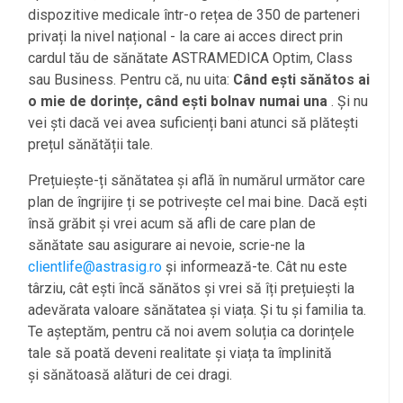
dispozitive medicale într-o rețea de 350 de parteneri
privați la nivel național - la care ai acces direct prin
cardul tău de sănătate ASTRAMEDICA Optim, Class
sau Business. Pentru că, nu uita:
Când ești sănătos ai
o mie de dorințe, când ești bolnav numai una
. Și nu
vei ști dacă vei avea suficienți bani atunci să plătești
prețul sănătății tale.
Prețuiește-ți sănătatea și află în numărul următor care
plan de îngrijire ți se potrivește cel mai bine. Dacă ești
însă grăbit și vrei acum să afli de care plan de
sănătate sau asigurare ai nevoie, scrie-ne la
clientlife@astrasig.ro
și informează-te. Cât nu este
târziu, cât ești încă sănătos și vrei să îți prețuiești la
adevărata valoare sănătatea și viața. Și tu și familia ta.
Te așteptăm, pentru că noi avem soluția ca dorințele
tale să poată deveni realitate și viața ta împlinită
și sănătoasă alături de cei dragi.