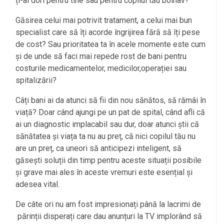
ți-ai dori pentru tine sau pentru copilul tău bolnav?
Găsirea celui mai potrivit tratament, a celui mai bun
specialist care să îți acorde îngrijirea fără să îți pese
de cost? Sau prioritatea ta în acele momente este cum
și de unde să faci mai repede rost de bani pentru
costurile medicamentelor, medicilor,operației sau
spitalizării?
Câți bani ai da atunci să fii din nou sănătos, să rămâi în
viață? Doar când ajungi pe un pat de spital, când afli că
ai un diagnostic implacabil sau dur, doar atunci știi că
sănătatea și viața ta nu au preț, că nici copilul tău nu
are un preț, ca uneori să anticipezi inteligent, să
găsești soluții din timp pentru aceste situații posibile
și grave mai ales în aceste vremuri este esențial și
adesea vital.
De câte ori nu am fost impresionați până la lacrimi de
părinții disperați care dau anunțuri la TV implorând să