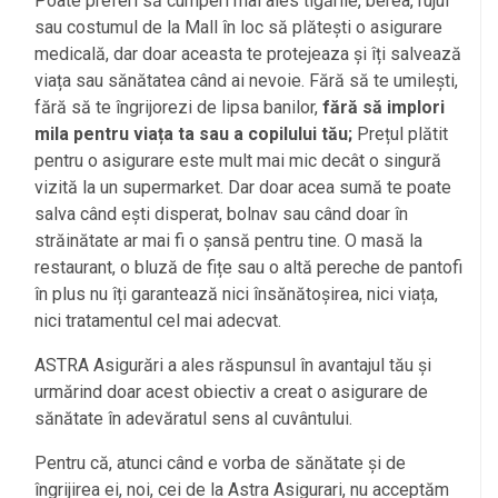
Poate preferi să cumperi mai ales tigările, berea, rujul
sau costumul de la Mall în loc să plătești o asigurare
medicală, dar doar aceasta te protejeaza și îți salvează
viața sau sănătatea când ai nevoie. Fără să te umilești,
fără să te îngrijorezi de lipsa banilor,
fără să implori
mila pentru viața ta sau a copilului tău;
Prețul plătit
pentru o asigurare este mult mai mic decât o singură
vizită la un supermarket. Dar doar acea sumă te poate
salva când ești disperat, bolnav sau când doar în
străinătate ar mai fi o șansă pentru tine. O masă la
restaurant, o bluză de fițe sau o altă pereche de pantofi
în plus nu îți garantează nici însănătoșirea, nici viața,
nici tratamentul cel mai adecvat.
ASTRA Asigurări a ales răspunsul în avantajul tău și
urmărind doar acest obiectiv a creat o asigurare de
sănătate în adevăratul sens al cuvântului.
Pentru că, atunci când e vorba de sănătate și de
îngrijirea ei, noi, cei de la Astra Asigurari, nu acceptăm