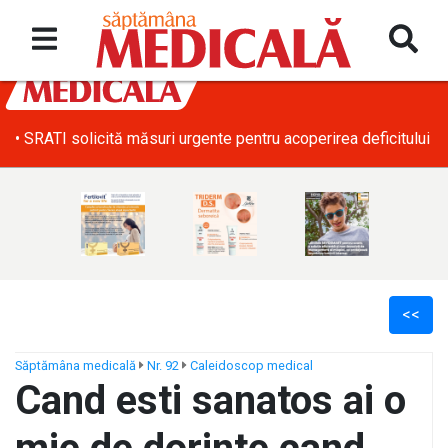
• SRATI solicită măsuri urgente pentru acoperirea deficitului d
<<
Săptămâna medicală
Nr. 92
Caleidoscop medical
Cand esti sanatos ai o
ș