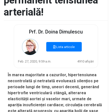
permanent tensiunea
arterială!
Prf. Dr. Doina Dimulescu
Lista articole
Feb. 27, 2020, 9:59 a.m.
4910 afișări
În marea majoritate a cazurilor, hipertensiunea
necontrolată și netratată evoluează silențios pe
perioade lungi de timp, uneori decenii, generând
hipertrofie ventriculară stângă, alterarea
elasticității aortei și vaselor mari, urmate de
apariția insuficienței cardiace; circulația cerebrală
este alterată progresiv, cu apariția bolii de vase