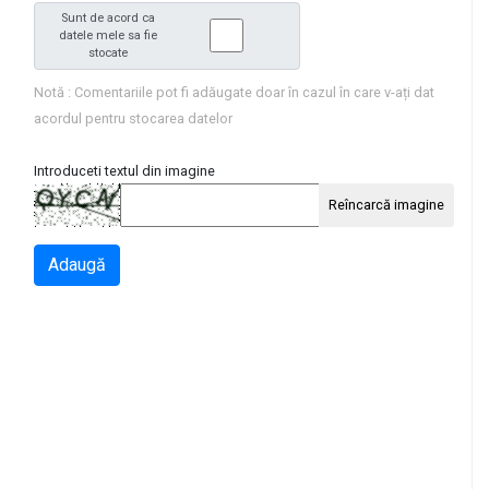
Sunt de acord ca
datele mele sa fie
stocate
Notă : Comentariile pot fi adăugate doar în cazul în care v-ați dat
acordul pentru stocarea datelor
Introduceti textul din imagine
Reîncarcă imagine
Adaugă