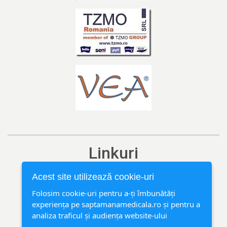
Linkuri
Ediția curentă
Acest site utilizează cookie-uri
Arhivă
Folosim cookie-uri pentru a-ți îmbunătăți
experiența pe saptamanamedicala.ro și pentru a
Rubrici
analiza traficul și audiența website-ului
Contact