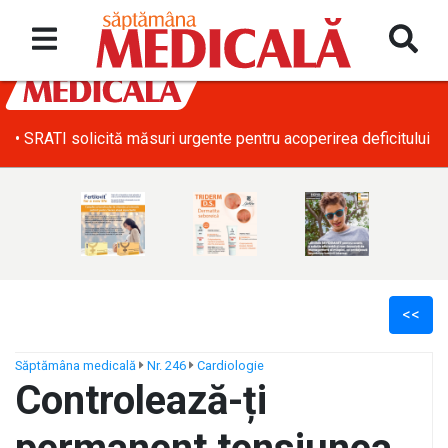
• SRATI solicită măsuri urgente pentru acoperirea deficitului d
<<
Săptămâna medicală
Nr. 246
Cardiologie
Controlează-ți
ș