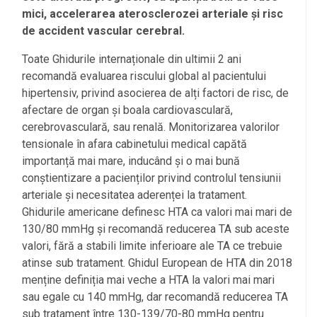
mici, accelerarea aterosclerozei arteriale și risc
de accident vascular cerebral.
Toate Ghidurile internaționale din ultimii 2 ani
recomandă evaluarea riscului global al pacientului
hipertensiv, privind asocierea de alți factori de risc, de
afectare de organ și boala cardiovasculară,
cerebrovasculară, sau renală. Monitorizarea valorilor
tensionale în afara cabinetului medical capătă
importanță mai mare, inducând și o mai bună
conștientizare a pacienților privind controlul tensiunii
arteriale și necesitatea aderenței la tratament.
Ghidurile americane definesc HTA ca valori mai mari de
130/80 mmHg și recomandă reducerea TA sub aceste
valori, fără a stabili limite inferioare ale TA ce trebuie
atinse sub tratament. Ghidul European de HTA din 2018
menține definiția mai veche a HTA la valori mai mari
sau egale cu 140 mmHg, dar recomandă reducerea TA
sub tratament între 130-139/70-80 mmHg pentru