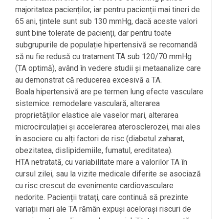
majoritatea pacienților, iar pentru pacienții mai tineri de
65 ani, țintele sunt sub 130 mmHg, dacă aceste valori
sunt bine tolerate de pacienți, dar pentru toate
subgrupurile de populație hipertensivă se recomandă
să nu fie redusă cu tratament TA sub 120/70 mmHg
(TA optimă), având în vedere studii și metaanalize care
au demonstrat că reducerea excesivă a TA.
Boala hipertensivă are pe termen lung efecte vasculare
sistemice: remodelare vasculară, alterarea
proprietăților elastice ale vaselor mari, alterarea
microcirculației și accelerarea aterosclerozei, mai ales
în asociere cu alți factori de risc (diabetul zaharat,
obezitatea, dislipidemiile, fumatul, ereditatea).
HTA netratată, cu variabilitate mare a valorilor TA în
cursul zilei, sau la vizite medicale diferite se asociază
cu risc crescut de evenimente cardiovasculare
nedorite. Pacienții tratați, care continuă să prezinte
variații mari ale TA rămân expuși acelorași riscuri de