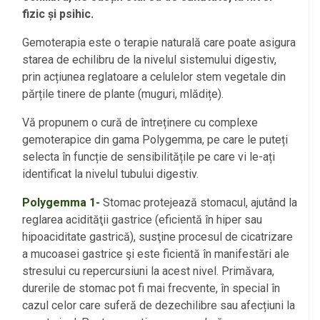
fizic și psihic.
Gemoterapia este o terapie naturală care poate asigura
starea de echilibru de la nivelul sistemului digestiv,
prin acțiunea reglatoare a celulelor stem vegetale din
părțile tinere de plante (muguri, mlădițe).
Vă propunem o cură de întreținere cu complexe
gemoterapice din gama Polygemma, pe care le puteți
selecta în funcție de sensibilitățile pe care vi le-ați
identificat la nivelul tubului digestiv.
Polygemma 1-
Stomac protejează stomacul, ajutând la
reglarea acidităţii gastrice (eficientă în hiper sau
hipoaciditate gastrică), susţine procesul de cicatrizare
a mucoasei gastrice şi este ficientă în manifestări ale
stresului cu repercursiuni la acest nivel. Primăvara,
durerile de stomac pot fi mai frecvente, în special în
cazul celor care suferă de dezechilibre sau afecțiuni la