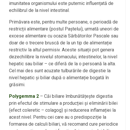
imunitatea organismului este puternic influențată de
echilibrul de la nivel intestinal.
Primăvara este, pentru multe persoane, o perioadă de
restricții alimentare (postul Paștelui), urmată uneori de
excese alimentare cu ocazia Sărbătorilor Pascale sau
doar de o trecere bruscă de la un tip de alimentație
restrictiv la altul permisiv. Aceste situații pot genera
dezechilibre la nivelul stomacului, intestinelor, la nivel
hepatic sau biliar – ce diferă de la o persoană la alta.
Cel mai des sunt acuzate tulburările de digestie la
nivel hepatic și biliar după o alimentație bogată în
grăsimi.
Polygemma 2
– Căi biliare îmbunătățește digestia
prin efectul de stimulare a producției și eliminării bilei
(efect coleretic – colagog) și reducerea inflamației la
acest nivel. Pentru cei care au o predispoziție la
formarea de calculi biliari, vă recomand cure periodice