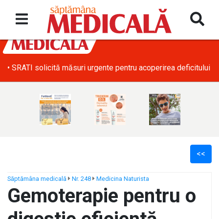
• SRATI solicită măsuri urgente pentru acoperirea deficitului d
<<
Săptămâna medicală
Nr. 248
Medicina Naturista
Gemoterapie pentru o
ș