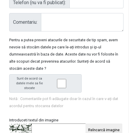
Telefon (nu va fi publicat):
Comentariu:
Pentru a putea preveni atacurile de securitate de tip spam, avem
nevoie să stocăm datele pe care le-ați introdus și ip-ul
dumneavoastră în baza de date. Aceste date nu vor fi folosite în
alte scopuri decat prevenirea atacurilor. Sunteți de acord să
stocăm aceste date ?
Sunt de acord ca
datele mele sa fie
stocate
Notă : Comentariile pot fi adăugate doar în cazul în care v-ați dat
acordul pentru stocarea datelor
Introduceti textul din imagine
Reîncarcă imagine