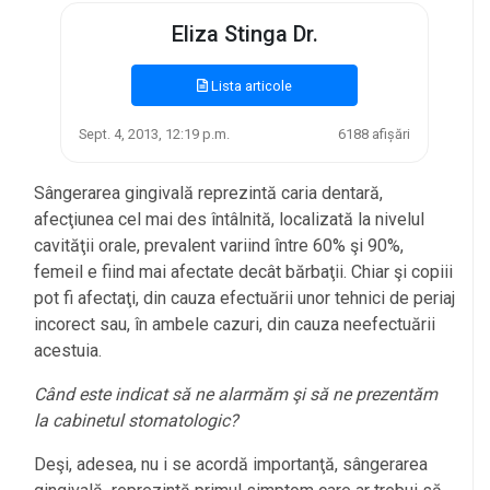
Eliza Stinga Dr.
Lista articole
Sept. 4, 2013, 12:19 p.m.
6188 afișări
Sângerarea gingivală reprezintă caria dentară,
afecţiunea cel mai des întâlnită, localizată la nivelul
cavităţii orale, prevalent variind între 60% şi 90%,
femeil e fiind mai afectate decât bărbaţii. Chiar şi copiii
pot fi afectaţi, din cauza efectuării unor tehnici de periaj
incorect sau, în ambele cazuri, din cauza neefectuării
acestuia.
Când este indicat să ne alarmăm şi să ne prezentăm
la cabinetul stomatologic?
Deşi, adesea, nu i se acordă importanţă, sângerarea