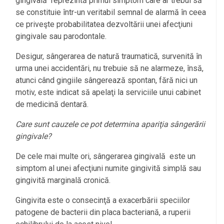
gingivală reprezintă primul simptom care ar trebui să
se constituie într-un veritabil semnal de alarmă în ceea
ce priveşte probabilitatea dezvoltării unei afecţiuni
gingivale sau parodontale.
Desigur, sângerarea de natură traumatică, survenită în
urma unei accidentări, nu trebuie să ne alarmeze, însă,
atunci când gingiile sângerează spontan, fără nici un
motiv, este indicat să apelaţi la serviciile unui cabinet
de medicină dentară.
Care sunt cauzele ce pot determina apariţia sângerării
gingivale?
De cele mai multe ori, sângerarea gingivală este un
simptom al unei afecţiuni numite gingivită simplă sau
gingivită marginală cronică.
Gingivita este o consecinţă a exacerbării speciilor
patogene de bacterii din placa bacteriană, a ruperii