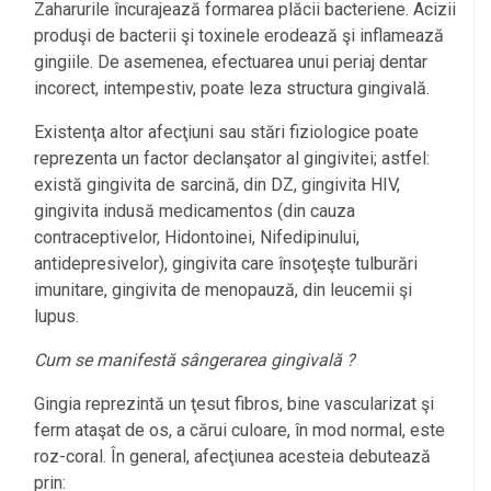
Zaharurile încurajează formarea plăcii bacteriene. Acizii
produşi de bacterii şi toxinele erodează şi inflamează
gingiile. De asemenea, efectuarea unui periaj dentar
incorect, intempestiv, poate leza structura gingivală.
Existenţa altor afecţiuni sau stări fiziologice poate
reprezenta un factor declanşator al gingivitei; astfel:
există gingivita de sarcină, din DZ, gingivita HIV,
gingivita indusă medicamentos (din cauza
contraceptivelor, Hidontoinei, Nifedipinului,
antidepresivelor), gingivita care însoţeşte tulburări
imunitare, gingivita de menopauză, din leucemii şi
lupus.
Cum se manifestă sângerarea gingivală ?
Gingia reprezintă un ţesut fibros, bine vascularizat şi
ferm ataşat de os, a cărui culoare, în mod normal, este
roz-coral. În general, afecţiunea acesteia debutează
prin: