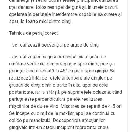
dimineaţa şi seara, după mesele principale, utilizarea
aţei dentare, folosirea apei de gură şi, în unele cazuri,
apelarea la periuţele interdentare, capabile să cureţe şi
spaţiile foarte mici dintre dinţi.
Tehnica de periaj corect:
- se realizează secvenţial pe grupe de dinţi
- se realizează cu gura deschisă, cu mişcări de
curăţare verticale, dinspre gingie spre dinte, poziţia
periuţei fiind orientată la 45° cu perii spre gingie. Se
realizează întâi pe feţele anterioare ale dinţilor, pe
grupuri de dinţi, dintr-o parte în alta, apoi pe cele
posterioare, iar la sfârşit, pe suprafeţele ocluzale, când
periuţa este perpendiculară pe ele, realizarea
mişcărilor de du-te-vino. Mişcarea se repetă de 4-5 ori.
Se începe cu dinţii de la maxilar, apoi se continuă cu
cei de pe mandibulă. Descoperirea afecţiunilor
gingivale într-un stadiu incipient reprezintă cheia