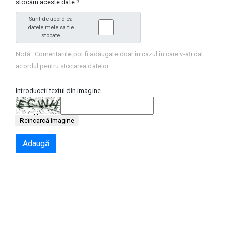
stocăm aceste date ?
Sunt de acord ca
datele mele sa fie
stocate
Notă : Comentariile pot fi adăugate doar în cazul în care v-ați dat
acordul pentru stocarea datelor
Introduceti textul din imagine
Reîncarcă imagine
Adaugă