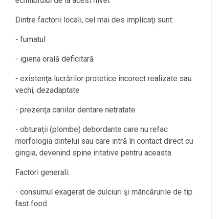
echilibrului de la acest nivel.
Dintre factorii locali, cel mai des implicaţi sunt:
- fumatul
- igiena orală deficitară
- existenţa lucrărilor protetice incorect realizate sau
vechi, dezadaptate
- prezenţa cariilor dentare netratate
- obturaţii (plombe) debordante care nu refac
morfologia dintelui sau care intră în contact direct cu
gingia, devenind spine iritative pentru aceasta.
Factori generali:
- consumul exagerat de dulciuri şi mâncărurile de tip
fast food.