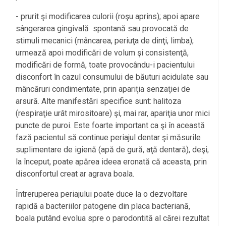
- prurit şi modificarea culorii (roşu aprins); apoi apare
sângerarea gingivală spontană sau provocată de
stimuli mecanici (mâncarea, periuţa de dinţi, limba);
urmează apoi modificări de volum şi consistenţă,
modificări de formă, toate provocându-i pacientului
disconfort în cazul consumului de băuturi acidulate sau
mâncăruri condimentate, prin apariţia senzaţiei de
arsură. Alte manifestări specifice sunt: halitoza
(respiraţie urât mirositoare) şi, mai rar, apariţia unor mici
puncte de puroi. Este foarte important ca şi în această
fază pacientul să continue periajul dentar şi măsurile
suplimentare de igienă (apă de gură, aţă dentară), deşi,
la început, poate apărea ideea eronată că aceasta, prin
disconfortul creat ar agrava boala.
Întreruperea periajului poate duce la o dezvoltare
rapidă a bacteriilor patogene din placa bacteriană,
boala putând evolua spre o parodontită al cărei rezultat