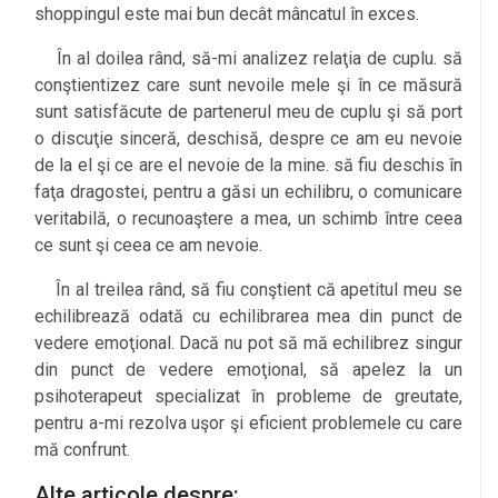
shoppingul este mai bun decât mâncatul în exces.
În al doilea rând, să-mi analizez relaţia de cuplu. să
conştientizez care sunt nevoile mele şi în ce măsură
sunt satisfăcute de partenerul meu de cuplu şi să port
o discuţie sinceră, deschisă, despre ce am eu nevoie
de la el şi ce are el nevoie de la mine. să fiu deschis în
faţa dragostei, pentru a găsi un echilibru, o comunicare
veritabilă, o recunoaştere a mea, un schimb între ceea
ce sunt şi ceea ce am nevoie.
În al treilea rând, să fiu conştient că apetitul meu se
echilibrează odată cu echilibrarea mea din punct de
vedere emoţional. Dacă nu pot să mă echilibrez singur
din punct de vedere emoţional, să apelez la un
psihoterapeut specializat în probleme de greutate,
pentru a-mi rezolva uşor şi eficient problemele cu care
mă confrunt.
Alte articole despre: