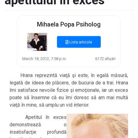
apetitului în exces
Mihaela Popa Psiholog
Lista articole
March 18, 2012, 7:58 p.m.
6172 afișări
Hrana reprezintă viaţă şi este, în egală măsură,
legată de ideea de plăcere, de bucuria de a trai. Hrana
îmi satisface nevoile fizice şi emoţionale, iar un exces
poate să însemne că eu îmi doresc să am mai multă
viaţă în mine, să umplu un vid interior.
Apetitul în exces
demonstrează o
insatisfacţie profundă