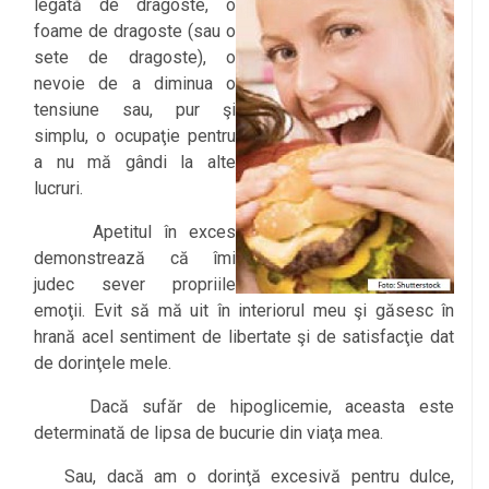
legată de dragoste, o
foame de dragoste (sau o
sete de dragoste), o
nevoie de a diminua o
tensiune sau, pur şi
simplu, o ocupaţie pentru
a nu mă gândi la alte
lucruri.
Apetitul în exces
demonstrează că îmi
judec sever propriile
emoţii. Evit să mă uit în interiorul meu şi găsesc în
hrană acel sentiment de libertate şi de satisfacţie dat
de dorinţele mele.
Dacă sufăr de hipoglicemie, aceasta este
determinată de lipsa de bucurie din viaţa mea.
Sau, dacă am o dorinţă excesivă pentru dulce,