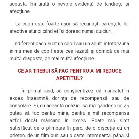
aceasta îmi arată o nevoie evidentă de tandreţe şi
afecţiune.
La copii este foarte uşor să recunoşti carenţele lor
afective atunci când ei îşi doresc numai dulciuri.
Indiferent dacă sunt un copil sau un adult, întotdeauna
inima mea de copil este cea lezată şi dornică de mai
multă dragoste, de mai multă afecţiune.
CE AR TREBUI SĂ FAC PENTRU A-MI REDUCE
APETITUL?
În primul rând, să conştientizez că mâncatul în
exces înseamnă dorinţa de recompensă sau de
consolare. Şi, cu această ocazie, să mă gândesc ce aş
putea să fac pentru mine, pentru a mă recompensa
altfel decât mâncând în exces. Poate mă simt
satisfăcut de o plimbare în parc, de o discuţie cu un
prieten, de un film bun sau o carte interesantă; până şi