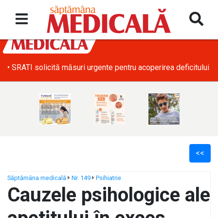
• SRATI solicită măsuri urgente pentru acoperirea deficitului d
<<
Săptămâna medicală
Nr. 149
Psihiatrie
Cauzele psihologice ale
ș