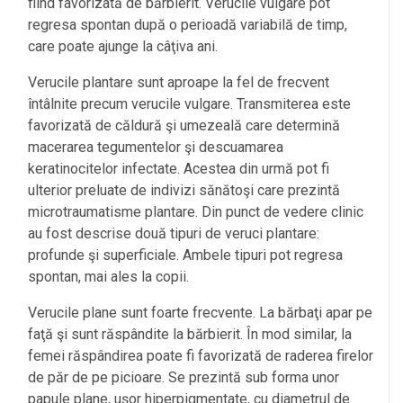
fiind favorizată de bărbierit. Verucile vulgare pot
regresa spontan după o perioadă variabilă de timp,
care poate ajunge la câţiva ani.
Verucile plantare sunt aproape la fel de frecvent
întâlnite precum verucile vulgare. Transmiterea este
favorizată de căldură şi umezeală care determină
macerarea tegumentelor şi descuamarea
keratinocitelor infectate. Acestea din urmă pot fi
ulterior preluate de indivizi sănătoşi care prezintă
microtraumatisme plantare. Din punct de vedere clinic
au fost descrise două tipuri de veruci plantare:
profunde şi superficiale. Ambele tipuri pot regresa
spontan, mai ales la copii.
Verucile plane sunt foarte frecvente. La bărbaţi apar pe
faţă şi sunt răspândite la bărbierit. În mod similar, la
femei răspândirea poate fi favorizată de raderea firelor
de păr de pe picioare. Se prezintă sub forma unor
papule plane, uşor hiperpigmentate, cu diametrul de