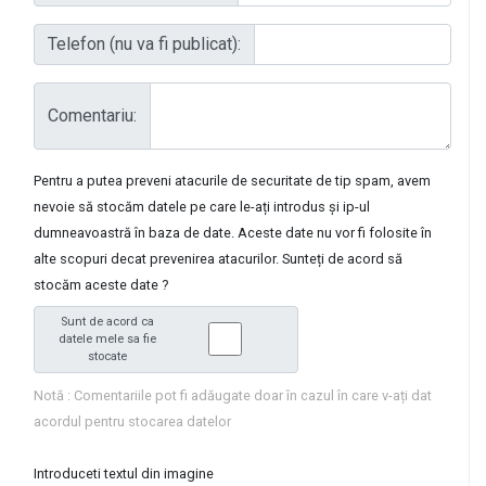
Telefon (nu va fi publicat):
Comentariu:
Pentru a putea preveni atacurile de securitate de tip spam, avem
nevoie să stocăm datele pe care le-ați introdus și ip-ul
dumneavoastră în baza de date. Aceste date nu vor fi folosite în
alte scopuri decat prevenirea atacurilor. Sunteți de acord să
stocăm aceste date ?
Sunt de acord ca
datele mele sa fie
stocate
Notă : Comentariile pot fi adăugate doar în cazul în care v-ați dat
acordul pentru stocarea datelor
Introduceti textul din imagine