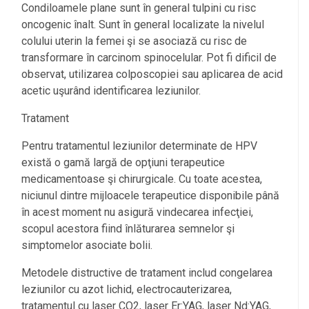
Condiloamele plane sunt în general tulpini cu risc
oncogenic înalt. Sunt în general localizate la nivelul
colului uterin la femei şi se asociază cu risc de
transformare în carcinom spinocelular. Pot fi dificil de
observat, utilizarea colposcopiei sau aplicarea de acid
acetic uşurând identificarea leziunilor.
Tratament
Pentru tratamentul leziunilor determinate de HPV
există o gamă largă de opţiuni terapeutice
medicamentoase şi chirurgicale. Cu toate acestea,
niciunul dintre mijloacele terapeutice disponibile până
în acest moment nu asigură vindecarea infecţiei,
scopul acestora fiind înlăturarea semnelor şi
simptomelor asociate bolii.
Metodele distructive de tratament includ congelarea
leziunilor cu azot lichid, electrocauterizarea,
tratamentul cu laser CO2, laser Er:YAG, laser Nd:YAG,