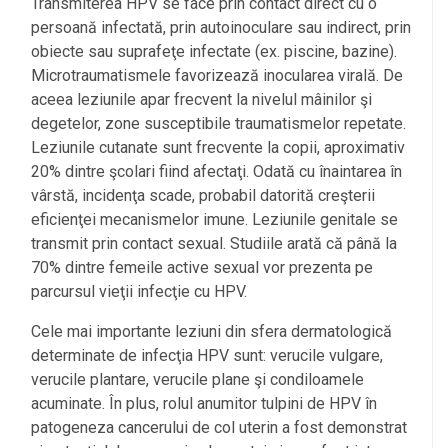
Transmiterea HPV se face prin contact direct cu o
persoană infectată, prin autoinoculare sau indirect, prin
obiecte sau suprafeţe infectate (ex. piscine, bazine).
Microtraumatismele favorizează inocularea virală. De
aceea leziunile apar frecvent la nivelul mâinilor şi
degetelor, zone susceptibile traumatismelor repetate.
Leziunile cutanate sunt frecvente la copii, aproximativ
20% dintre şcolari fiind afectaţi. Odată cu înaintarea în
vârstă, incidenţa scade, probabil datorită creşterii
eficienţei mecanismelor imune. Leziunile genitale se
transmit prin contact sexual. Studiile arată că până la
70% dintre femeile active sexual vor prezenta pe
parcursul vieţii infecţie cu HPV.
Cele mai importante leziuni din sfera dermatologică
determinate de infecţia HPV sunt: verucile vulgare,
verucile plantare, verucile plane şi condiloamele
acuminate. În plus, rolul anumitor tulpini de HPV în
patogeneza cancerului de col uterin a fost demonstrat