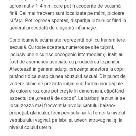
aproximativ 1-4 mm, care pot fi acoperite de scuamă
fină. Cel mai frecvent sunt localizate pe mâini, picioare
şi faţă. Pot regresa spontan, dispariţia leziunilor fiind în
general precedată de o uşoară inflamaţie.
Condiloamele acuminate reprezintă boli cu transmitere
sexuală. Cu toate acestea, numeroase alte tulpini,
inclusiv unele cu risc oncogenic intermediar şi înalt, au
fost de asemenea asociate cu producerea leziunilor.
Afectează în general adulţii, prezenţa acestora la copii
putând ridica suspiciunea abuzului sexual. Din punct de
vedere clinic se prezintă iniţial sub forma unor papule
de culoare roz care pot creşte în dimensiuni, căpătând
aspectul de „creastă de cocos”. La bărbaţi leziunile se
localizează mai frecvent la nivelul şanţului balano-
prepuţial, glandului, tecii penisului iar la femei la nivelul
vestibulului vaginal, pe labii şi, uneori intravaginal şi la
nivelul colului uterin.