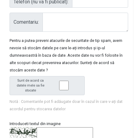
Telefon (nu va fi publicat):
Comentariu:
Pentru a putea preveni atacurile de securitate de tip spam, avem
nevoie să stocăm datele pe care le-ați introdus și ip-ul
dumneavoastră în baza de date. Aceste date nu vor fi folosite în
alte scopuri decat prevenirea atacurilor. Sunteți de acord să
stocăm aceste date ?
Sunt de acord ca
datele mele sa fie
stocate
Notă : Comentariile pot fi adăugate doar în cazul în care v-ați dat
acordul pentru stocarea datelor
Introduceti textul din imagine