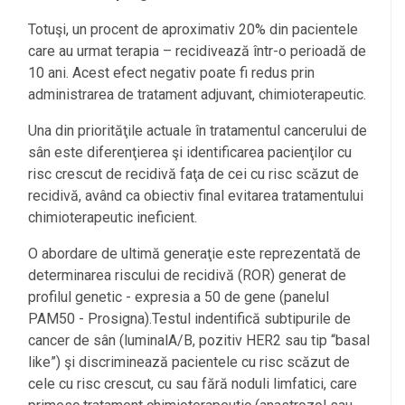
Totuşi, un procent de aproximativ 20% din pacientele
care au urmat terapia – recidivează într-o perioadă de
10 ani. Acest efect negativ poate fi redus prin
administrarea de tratament adjuvant, chimioterapeutic.
Una din priorităţile actuale în tratamentul cancerului de
sân este diferenţierea şi identificarea pacienţilor cu
risc crescut de recidivă faţa de cei cu risc scăzut de
recidivă, având ca obiectiv final evitarea tratamentului
chimioterapeutic ineficient.
O abordare de ultimă generaţie este reprezentată de
determinarea riscului de recidivă (ROR) generat de
profilul genetic - expresia a 50 de gene (panelul
PAM50 - Prosigna).Testul indentifică subtipurile de
cancer de sân (luminalA/B, pozitiv HER2 sau tip “basal
like”) şi discriminează pacientele cu risc scăzut de
cele cu risc crescut, cu sau fără noduli limfatici, care