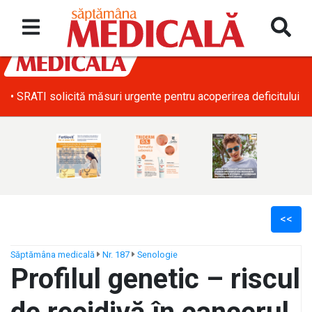
• SRATI solicită măsuri urgente pentru acoperirea deficitului d
<<
Săptămâna medicală
Nr. 187
Senologie
Profilul genetic – riscul
ș