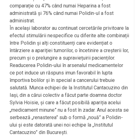
comparație cu 47% când numai Heparina a fost
administrată și 76% când numai Polidin-ul a fost
administrat.
În același laborator au continuat cercetările privitoare la
efectul stimulării nespecifice cu diferite alte combinații
între Polidin și alți constituenți care evidențiat o
întârziere a apariției tumorilor, o încetinire a creșterii lor,
precum și o prelungire a supraviețuirii pacienților.
Readucerea Polidin-ului în arsenalul medicamentelor
ce pot induce un răspuns imun favorabil în lupta
împortiva bolilor și în special a cancerului trebuie
salutată. Munca echipei de la Institutul Cantacuzino din
Iași, din a cărui colectiv a făcut parte doamna doctor
Sylvia Hoisie, și care a făcut posibilă apariția acelui
„medicament minune” nu a fost în zadar. Anul acesta se
serbează „renasterea” sub o formă „nouă” a Polidin-
ului și este datorată unei noi echipe la „Institutul
Cantacuzino” din București.