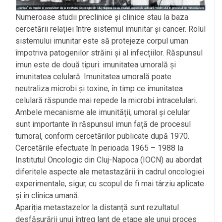
Numeroase studii preclinice și clinice stau la baza
cercetării relației între sistemul imunitar și cancer. Rolul
sistemului imunitar este să protejeze corpul uman
împotriva patogenilor străini și al infecțiilor. Răspunsul
imun este de două tipuri: imunitatea umorală și
imunitatea celulară. Imunitatea umorală poate
neutraliza microbi și toxine, în timp ce imunitatea
celulară răspunde mai repede la microbi intracelulari.
Ambele mecanisme ale imunității, umoral și celular
sunt importante în răspunsul imun față de procesul
tumoral, conform cercetărilor publicate după 1970.
Cercetările efectuate în perioada 1965 – 1988 la
Institutul Oncologic din Cluj-Napoca (IOCN) au abordat
diferitele aspecte ale metastazării în cadrul oncologiei
experimentale, sigur, cu scopul de fi mai târziu aplicate
și în clinica umană.
Apariția metastazelor la distanță sunt rezultatul
desfășurării unui întreg lanț de etape ale unui proces