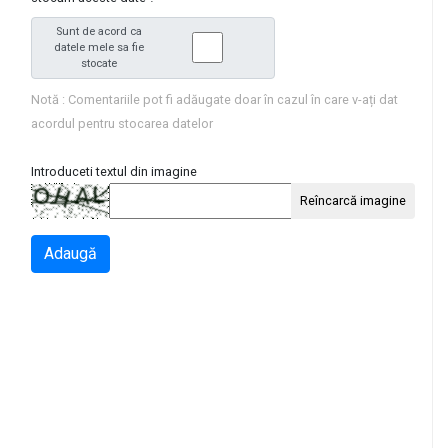
Sunt de acord ca
datele mele sa fie
stocate
Notă : Comentariile pot fi adăugate doar în cazul în care v-ați dat
acordul pentru stocarea datelor
Introduceti textul din imagine
Reîncarcă imagine
Adaugă