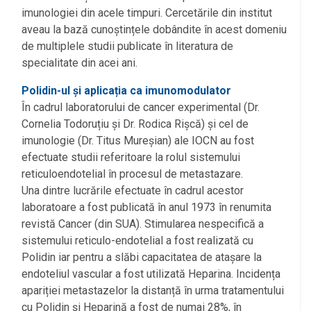
imunologiei din acele timpuri. Cercetările din institut
aveau la bază cunoștințele dobândite în acest domeniu
de multiplele studii publicate în literatura de
specialitate din acei ani.
Polidin-ul și aplicația ca imunomodulator
În cadrul laboratorului de cancer experimental (Dr.
Cornelia Todoruțiu și Dr. Rodica Rișcă) și cel de
imunologie (Dr. Titus Mureșian) ale IOCN au fost
efectuate studii referitoare la rolul sistemului
reticuloendotelial în procesul de metastazare.
Una dintre lucrările efectuate în cadrul acestor
laboratoare a fost publicată în anul 1973 în renumita
revistă Cancer (din SUA). Stimularea nespecifică a
sistemului reticulo-endotelial a fost realizată cu
Polidin iar pentru a slăbi capacitatea de atașare la
endoteliul vascular a fost utilizată Heparina. Incidența
apariției metastazelor la distanță în urma tratamentului
cu Polidin și Heparină a fost de numai 28%, în