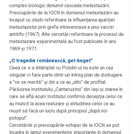
complex biologic denumit cascada metastazării.
Preocupările de la IOCN în domeniul metastazării au
început cu studii referitoare la influențarea apariției
metastazelor prin grefa intravenoasa a unui vaccin
antitific (1967). Alte cercetări referitoare la procesul de
metastazare experimentală au fost publicate în anii
1969 și 1971.
„O tragedie românească, get-beget”
Ceea ce s-a întâmplat cu Polidin-ul nu este un caz
singular ci face parte dintr-un întreg plan de distrugere
a ”ce se merită” și din a ce au „altii” de profitat.
Părăsirea Institutului „Cantacuzino” din Iași și starea în
care se află acum Institutul confirmă decepția celor ce
au muncit la acea realizare și atitudinea celor ce au
reușit să facă un lucru după principiul „după noi
potopul”.
Cercetările și preocupările echipei de la IOCN se pot
încadra în lanțul evenimentelor importante în domeniul