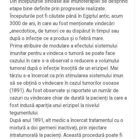
Din începuturile sinoase ale imunoterapiei se desprind
etape bine definite prin progresele realizate.
Începuturile pot fi căutate până în Egiptul antic, acum
3000 de ani, în care au fost menționate vindecări
„anecdotice„ de tumori ce au dispărut în timpul sau
după o infecție ce a produs și o febră mare.
Prima atribuire de modulare a efectului sistemului
imunitar pentru a vindeca o tumoră se poate face
cazului în care s-a observat o reducere a volumului
tumoral după o infecție însoțită de un erizipel. Mai
târziu s-a încercat ca prin stimularea sistemului imun
să se obțină o vindecare în cazul tumorilor osoase
(1891). Au fost observate și raportate un număr de
cazuri cu vindecare chiar de durată la pacienți la care a
fost indusă apariția unui erizipel la nivelul
tegumentului.
După anul 1891, alt medic a încercat tratamentul cu o
mixtură a doi germeni inactivați, prin injectare
intratumorală la pacienți. Această procedură poate fi