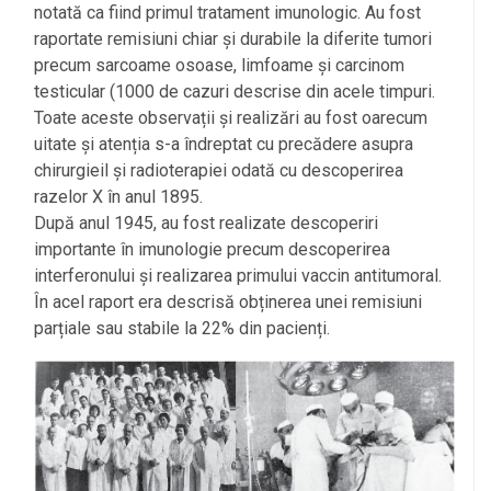
notată ca fiind primul tratament imunologic. Au fost
raportate remisiuni chiar și durabile la diferite tumori
precum sarcoame osoase, limfoame și carcinom
testicular (1000 de cazuri descrise din acele timpuri.
Toate aceste observații și realizări au fost oarecum
uitate și atenția s-a îndreptat cu precădere asupra
chirurgieil și radioterapiei odată cu descoperirea
razelor X în anul 1895.
După anul 1945, au fost realizate descoperiri
importante în imunologie precum descoperirea
interferonului și realizarea primului vaccin antitumoral.
În acel raport era descrisă obținerea unei remisiuni
parțiale sau stabile la 22% din pacienți.